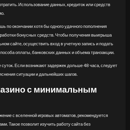
отратить. Использование данных, кредиток или средств
о.
шь по окончании хотя бы одного удачного пополнения
тработки бонусных средств. Чтобы получения выигрыша
ном сайте, осуществить вход в учетную запись и подать
способа оплаты, банковских данных и объема транзакции.
суток. Если возникают задержек дольше 48 часа, следует
снения ситуации и дальнейших шагов.
казино с минимальным
жение с вселенной игровых автоматов, рекомендуется
ами. Такое позволит изучить работу сайта без