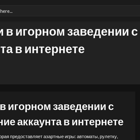
и в игорном заведении 
та в интернете
 в игорном заведении с
ие аккаунта в интернете
орая предоставляет азартные игры: автоматы, рулетку,