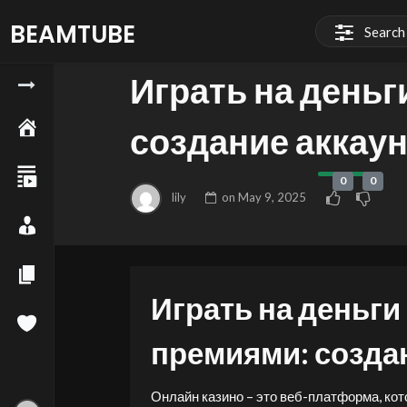
BEAMTUBE
BLOG
Играть на деньг
создание аккаун
0
0
lily
on
May 9, 2025
Играть на деньги
премиями: создан
Онлайн казино – это веб-платформа, кот