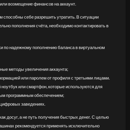
 или возмещение финансов на аккаунт.
ем способны себе разрешить утратить. В ситуации
ельно пополнения счёта, необходимо контактировать в
и по надежному пополнению баланса в виртуальном
ные методы увеличения аккаунта;
ормацией или паролем от профиля с третьими лицами.
 ноутбук или смартфон, которые используются для
ным программным обеспечением;
 цифровых заведениях.
ак досуг, а не путь получения быстрых денег. С целью
машинах рекомендуется применять исключительно