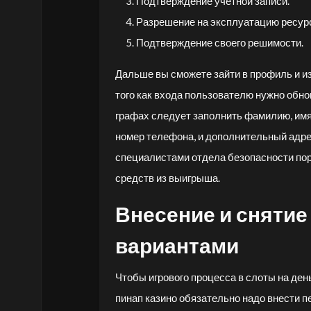
Подтверждение учетной записи.
Разрешение на эксплуатацию ресурс
Подтверждение своего решимости.
Дальше вы сможете зайти в профиль и и
того как входа пользователю нужно обн
графах следует заполнить фамилию, имя,
номер телефона, и дополнительный адре
специалистами отдела безопасности пор
средств из выигрыша.
Внесение и сняти
вариантами
Чтобы игрового процесса в слоты на де
пинап казино обязательно надо внести пе