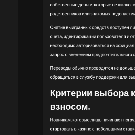
собственные деньги, которые не жалко п
родственников или знакомых недопустим
Снятие выигранных средств доступен ли
счета, идентификации пользователя и о
необходимо авторизоваться на официаль
запрос с введением предпочтительного 
Переводы обычно проводятся не дольше 
обращаться в службу поддержки для выя
Критерии выбора 
взносом.
Новичкам, которые лишь начинают погру
стартовать в казино с небольшими ставк