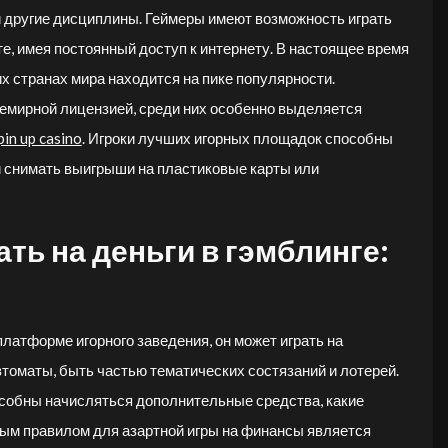
 и другие дисциплины. Геймеры имеют возможность играть
е, имея постоянный доступ к интернету. В настоящее время
 странах мира находится на пике популярности.
емирной лицензией, среди них особенно выделяется
pin up casino
. Игроки лучших игорных площадок способны
и снимать выигрыши на пластиковые карты или
ть на деньги в гэмблинге:
платформе игорного заведения, он может играть на
томаты, быть частью тематических состязаний и лотерей.
особны начисляться дополнительные средства, какие
ым правилом для азартной игры на финансы является