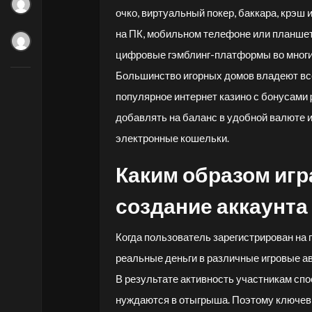
очко, виртуальный покер, баккара, крэш
на ПК, мобильном телефоне или планшет
цифровые гэмблинг-платформы во многих
Большинство игорных домов владеют вс
популярное интернет казино с бонусами
добавлять на баланс в удобной валюте 
электронные кошельки.
Каким образом игра
создание аккаунта
Когда пользователь зарегистрирован на 
реальные деньги в различные игровые ав
В результате активность участникам сп
нуждаются в отыгрыша. Поэтому ключев