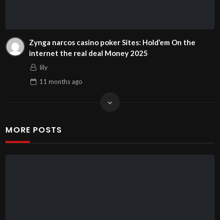
Zynga narcos casino poker Sites: Hold’em On the
internet the real deal Money 2025
lily
11 months
ago
MORE POSTS