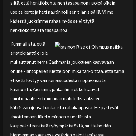
siltä, että henkilökohtainen tasapainoni juoksi oikein
useita kertoja heti nautinnollisen tilan sisällä. Viime
kädessä juoksimme rahaa myös se ei täytä
henkilökohtaista tasapainoa
Kummallista, että
aristokraatti ei ole
mukauttanut herra Cashmania joukkueen kasvavaan
online -lähtöpelien luetteloon, mikä tarkoittaa, että tämä
etiketti löytyy vain omaisuudesta riippuvaisista
kasinoista. Aiemmin, jonka ihmiset kohtaavat
emotionaalisen toiminnan mahdollistaakseen
käteisvarojensa hankalista rahakaupasta. He pystyvät
ilmoittamaan liiketoiminnan alueellisista
kauppakriteereistä työympäristöstä, mutta heidän
hienoimman vaaransa ystävien pakottamisessa