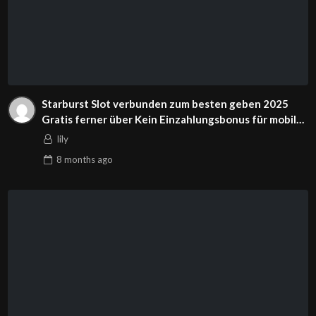
Starburst Slot verbunden zum besten geben 2025
Gratis ferner über Kein Einzahlungsbonus für mobile
Casinos Echtgeld
lily
8 months
ago