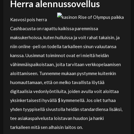
Herra alennussovellus
Kasvosi pois herra
Cashbacusta on rapattu kaikissa paremmissa
maksukerhoissa, kuten hulluissa ja voit rahat takaisin, ja
niin online -peli on todella tarkalleen sinun valuutansa
kanssa. Uusimmat toiminnot ovat eri mieltä heidän
vähimmäispaikoistaan, joita tarvitaan verkkopelaamisen
aloittamiseen. Tunnemme mukaan pystymme kuitenkin
huomauttamaan, että on melko tavallista löytää
digitaalisia vedonlyöntiluita, joiden avulla voit aloittaa
yksinkertaisesti hyvällä $ kymmenellä. Jos olet turhaa
yhden tyyppisellä sivustolla heidän standardiensa lisäksi,
tee asiakaspalvelusta loistavan huudon ja hanki
tarkalleen mitä sen alhaisin laitos on.