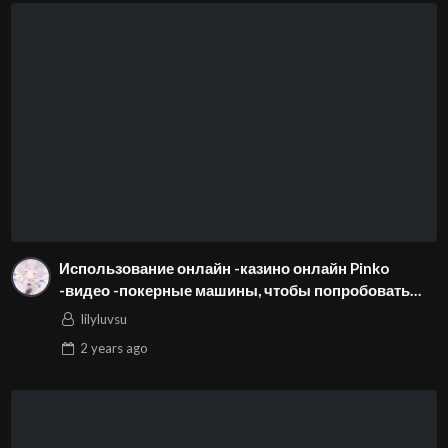
Использование онлайн -казино онлайн Pinko
-видео -покерные машины, чтобы попробовать
деньги
lilyluvsu
2 years
ago