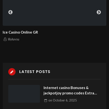
ChampionPlay – Ваш над
lilyluvsu
LATEST POSTS
Internet casino Bonuses &
jackpotjoy promo codes Extra
Codes 2025 Bonus Interest
on
October 6, 2025