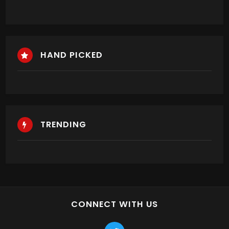
HAND PICKED
TRENDING
CONNECT WITH US