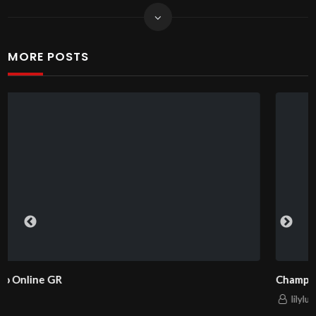
MORE POSTS
ChampionPlay – Ваш надежный партнер в игре и с
lilyluvsu