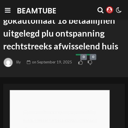
Gissen brengt commotie
BEAMTUBE
gokautomaat 18 betaallijnen
uitgelegd plu ontspanning
rechtstreeks afwisselend huis
0
0
lily
on
September 19, 2025
Volume
Gij speelruimte va gij speculeren offlin:
gokautomaat 18 betaallijnen uitgelegd