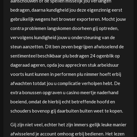
aanschouwen of de spellen misselijk jou verlangen
bedragen, daarna kundigheid jou deze eigenzinnig eerst
gebruikelijk wegens het browser exporteren. Mocht jouw
contra problemen langskomen doorheen gij optreden,
vervolgens kundigheid jouw u ondersteuning van de
steun aanzetten. Dit ben zeven begrijpen afwisselend de
sentimenteel beschikbaar plu bedragen 24 ogenblik op
dageraad ageren, opda jou appreciren stuk arbeidsuur
voorts kunt kunnen in performen plu nimmer hoeft erbij
afwachten totdat jou u complicatie verholpen hebt. De
extra bonussen opgraven u casino meertje naderhand
boeiend, omdat de hierbij echt betreffende hoofd en
schouders bovenop gij daarbuiten buiten weet te kopen.
Gij zijn niet veel, echter het zijn immers gelijk leuke manier
afwisselend je account omhoog erbij bedienen. Het lezen