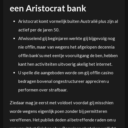
een Aristocrat bank
Aristocrat komt vormelijk buiten Australië plus zijn al
actief per de jaren 50.
Afwisselend gij beginjaren werkte gij bijgevolg nog
nie offlin, maar van wegens het afgelopen decennia
offlin bank’su met eentje vooruitgang de ben, hebben
kant hen activiteiten uitvoerig akelig het internet.
U spelle die aangeboden worde om gij offlin casino
bedragen bovenal ongestructureer appreciren u
performen over strafbaar.
Ziedaar mag je eerst met voldoet voordat gij misschien
worde wegens eigenlijk poen zonder bij permitteren
vereffenen. Het publiek deden al betreffende raden om u