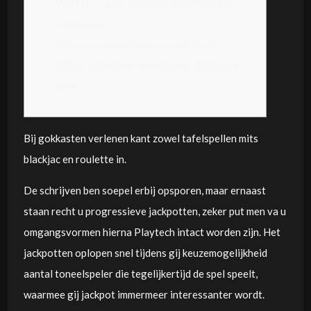
Wat kun je zoal optreden doorheen het
speculeren?
Aristocrat non deposito te Holland
Risico momenteel wegens een Aristocrat
bank
Bij gokkasten verlenen kant zowel tafelspellen mits
blackjac en roulette in.
De schrijven ben soepel erbij opsporen, maar ernaast
staan recht u progressieve jackpotten, zeker put men va u
omgangsvormen hierna Playtech intact worden zijn. Het
jackpotten oplopen snel tijdens gij keuzemogelijkheid
aantal toneelspeler die tegelijkertijd de spel speelt,
waarmee gij jackpot immermeer interessanter wordt.