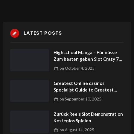
LATEST POSTS
Highschool Manga – Für nüsse
Zum besten geben Slot Crazy 7
2025
on
October 4, 2025
Greatest Online casinos
Specialist Guide to Greatest
Gambling starburst pokie
on
September 10, 2025
machines big win establishment
Sites
Zurück Reels Slot Demonstration
Kostenlos Spielen
on
August 14, 2025