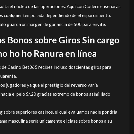
sulta el núcleo de las operaciones. Aquí con Codere enseñarás
ntes cualquier temporada dependiendo de el esparcimiento.
valo guarda un margen de ganancia de 500 para envite.
os Bonos sobre Giros Sin cargo
ho ho ho Ranura en línea
 de Casino Bet365 recibes incluso doscientas giros para
cuarenta.
os jugadores ya que el prestigio del reverso varía
hacia el pelo S/.20 gracias extremo de bonos asimililado
ng sobre superiores casinos, el cual evaluamos nadie pondrí­a
ama masculina serí­a únicamente el clase sobre bonos a su