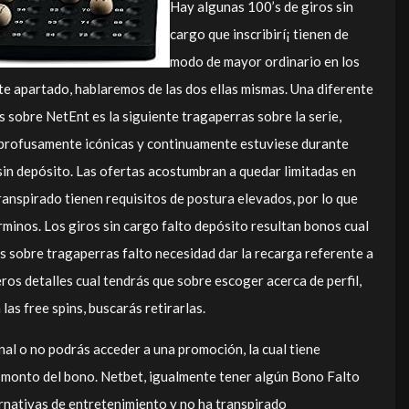
Hay algunas 100’s de giros sin
cargo que inscribirí¡ tienen de
modo de mayor ordinario en los
ste apartado, hablaremos de las dos ellas mismas. Una diferente
sobre NetEnt es la siguiente tragaperras sobre la serie,
s profusamente icónicas y continuamente estuviese durante
 sin depósito. Las ofertas acostumbran a quedar limitadas en
ranspirado tienen requisitos de postura elevados, por lo que
érminos. Los giros sin cargo falto depósito resultan bonos cual
das sobre tragaperras falto necesidad dar la recarga referente a
meros detalles cual tendrás que sobre escoger acerca de perfil,
as free spins, buscarás retirarlas.
nal o no podrás acceder a una promoción, la cual tiene
l monto del bono. Netbet, igualmente tener algún Bono Falto
ernativas de entretenimiento y no ha transpirado