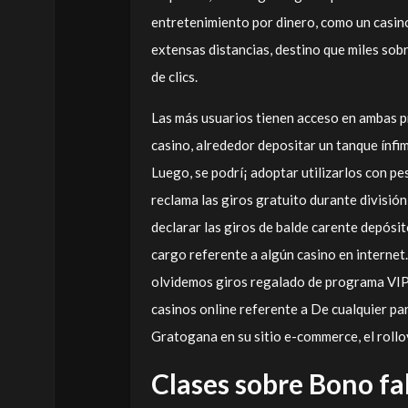
entretenimiento por dinero, como un casino
extensas distancias, destino que miles sobr
de clics.
Las más usuarios tienen acceso en ambas p
casino, alrededor depositar un tanque ínfi
Luego, se podrí¡ adoptar utilizarlos con pe
reclama las giros gratuito durante divisió
declarar las giros de balde carente depósit
cargo referente a algún casino en internet.
olvidemos giros regalado de programa VIP 
casinos online referente a De cualquier pa
Gratogana en su sitio e-commerce, el rollo
Clases sobre Bono fa