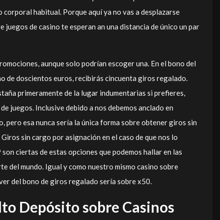
 corporal habitual. Porque aquí ya no vas a desplazarse
e juegos de casino te esperan an una distancia de único un par
romociones, aunque solo podrían escoger una. En el bono del
mo de doscientos euros, recibirás cincuenta giros regalado.
staña primeramente de la lugar indumentarias si prefieres,
n de juegos. Inclusive debido a nos debemos anclado en
o, pero esa nunca serí­a la única forma sobre obtener giros sin
 Giros sin cargo por asignación en el caso de que nos lo
son ciertas de estas opciones que podemos hallar en las
rte del mundo. Igual y como nuestro mismo casino sobre
ver del bono de giros regalado serí­a sobre x50.
lto Depósito sobre Casinos