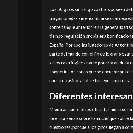
Los 50 giros sin cargo cual nos poseen det
tragamonedas sin encontrarse cual deposit
sobre tanque anterior (en la generalidad sob
tiempo regulación propia esa bonificaciones
España. Por eso las jugadores de Argentin
parte del mundo con el fin de lograr gozar 
sitios restringidos nadie pondrí­a en duda d
competir. Los zonas que se encuentran rest
nuestro casino y sobre las leyes internas.
Diferentes interesan
Mientras que, ciertos otras terminan sor
de el consenso sobre lo mucho que sobre l
cuestiones, porque a los giros llegan a con