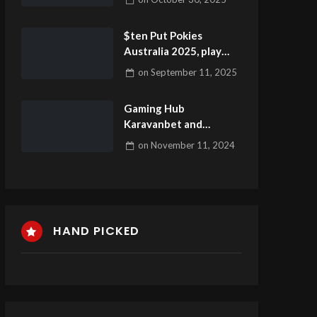
tipping spins indre sett
døgn
$ten Put Pokies
Australia 2025, play
halloween pokie
on
September 11, 2025
machine Greatest $ten
Dollar Deposit Bonus
Gaming Hub
Karavanbet and
thematic one-armed
on
November 11, 2024
bandits: history of
evolution and
improvement
HAND PICKED