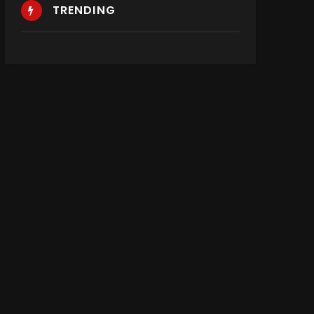
TRENDING