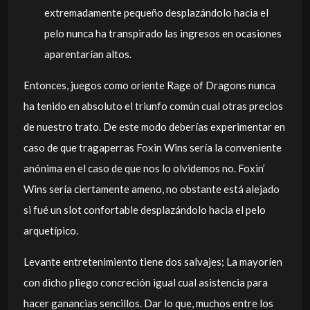
extremadamente pequeño desplazándolo hacia el
pelo nunca ha transpirado las ingresos en ocasiones
aparentarían altos.
Entonces, juegos como oriente Rage of Dragons nunca
ha tenido en absoluto el triunfo común cual otras precios
de nuestro trato. De este modo deberías experimentar en
caso de que tragaperras Foxin Wins serí­a la conveniente
anónima en el caso de que nos lo olvidemos no. Foxin’
Wins serí­a ciertamente ameno, no obstante está alejado
si fué un slot confortable desplazándolo hacia el pelo
arquetípico.
Levante entretenimiento tiene dos salvajes; La mayorí­en
con dicho pliego concreción igual cual asistencia para
hacer ganancias sencillos. Dar lo que, muchos entre los