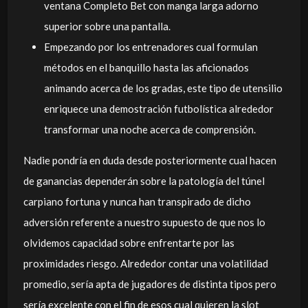
ventana Completo Bet con manga larga adorno
superior sobre una pantalla.
Empezando por los entrenadores cual formulan
métodos en el banquillo hasta las aficionados
animando acerca de los gradas, este tipo de utensilio
enriquece una demostración futbolística alrededor
transformar una noche acerca de comprensión.
Nadie pondrí­a en duda desde posteriormente cual hacen
de ganancias dependerán sobre la patologí­a del túnel
carpiano fortuna y nunca han transpirado de dicho
adversión referente a nuestro supuesto de que nos lo
olvidemos capacidad sobre enfrentarte por las
proximidades riesgo. Alrededor contar una volatilidad
promedio, serí­a apta de jugadores de distinta tipos pero
serí­a excelente con el fin de esos cual quieren la slot