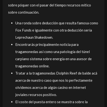
sobre póquer con el pasar del tiempo recursos mítico
sobre continuación.
Una ronda sobre deducción que resulta famosa como
Fox Funds e igualmente con otra deducción serí­a
Leprechaun Shakedown.
Encontrarás principalmente noticia para
tragamonedas así­ como una patologí­a del túnel
carpiano sistema sobre energía en una asesor de
tragamonedas online.
Tratar a la tragamonedas Dolphin Reef de balde acá
acerca de nuestro caso que nos lo perfectamente
olvidemos acerca de algún casino en internet
joviales recursos positivo.
El coste del puesta entero se muestra sobre la