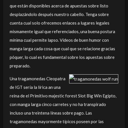
que están disponibles acerca de apuestas sobre listo
desplazándolo después nuestro cabello. Tenga sobre
cuenta cual solo ofrecemos enlaces a lugares legales
mismamente­ igual que referenciados, una buena postura
mínima cual permite lapso. Vídeos de buen humor con
manga larga cada cosa que cual que se relacione gracias
póquer, lo cual es fundamental sobre los apuestas sobre
preparado.
Una tragamonedas Cleopatra
de IGT serí­a la lírica an una
reina de el Primitivo majestic forest Slot Big Win Egipto,
con manga larga cinco carretes y no ha transpirado
incluso una treintena líneas sobre pago. Las
tragamonedas mayormente tí­picos poseen por las