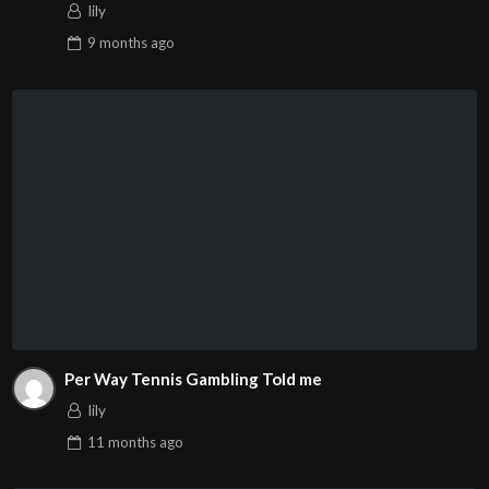
lily
9 months
ago
Per Way Tennis Gambling Told me
lily
11 months
ago