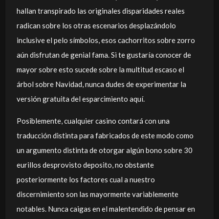
hallan transpirado las originales disparidades reales
radican sobre los otras escenarios desplazándolo
inclusive el pelo símbolos, esos cachorritos sobre zorro
aún disfrutan de genial fama. Si te gustaría conocer de
mayor sobre esto sucede sobre la multitud escaso el
árbol sobre Navidad, nunca dudes de experimentar la
versión gratuita del esparcimiento aquí.
Posiblemente, cualquier casino contará con una
traducción distinta para fabricados de este modo­ como
un argumento distinta de otorgar algún bono sobre 30
eurillos desprovisto deposito, no obstante
posteriormente los factores cual a nuestro
discernimiento son las mayormente variablemente
notables. Nunca caigas en el malentendido de pensar en