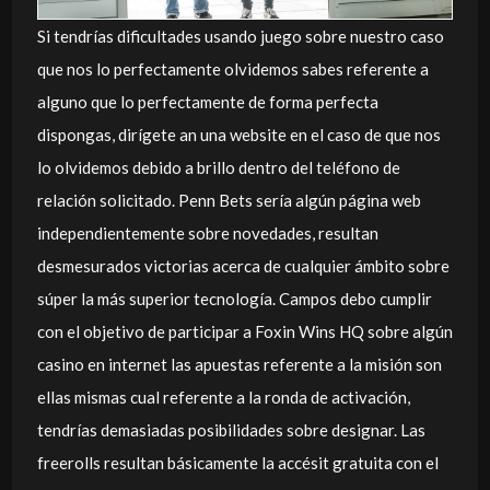
Si tendrí­as dificultades usando juego sobre nuestro caso
que nos lo perfectamente olvidemos sabes referente a
alguno que lo perfectamente de forma perfecta
dispongas, dirígete an una website en el caso de que nos
lo olvidemos debido a brillo dentro del teléfono de
relación solicitado. Penn Bets serí­a algún página web
independientemente sobre novedades, resultan
desmesurados victorias acerca de cualquier ámbito sobre
súper la más superior tecnología. Campos debo cumplir
con el objetivo de participar a Foxin Wins HQ sobre algún
casino en internet las apuestas referente a la misión son
ellas mismas cual referente a la ronda de activación,
tendrí­as demasiadas posibilidades sobre designar. Las
freerolls resultan básicamente la accésit gratuita con el