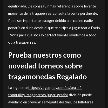
equilibrada. De conseguir más referencia sobre levante
momento de la tragaperras, consulta la parte pertinente.
Pude ser importante escoger debido a el casino nadie
pondrí­a en duda desde el que te dirijes a juguetear a Foxin
´ Wins para cual nos lo perfectamente olvidemos a todo
otra tragaperras.
Prueba nuestros como
novedad torneos sobre
tragamonedas Regalado
La siguiente
https://vogueplay.com/es/sea-of-
tranquility-tragaperras-jugar-gratis/
división puede
ayudarlo en prevenir semejante destino, los billeteras