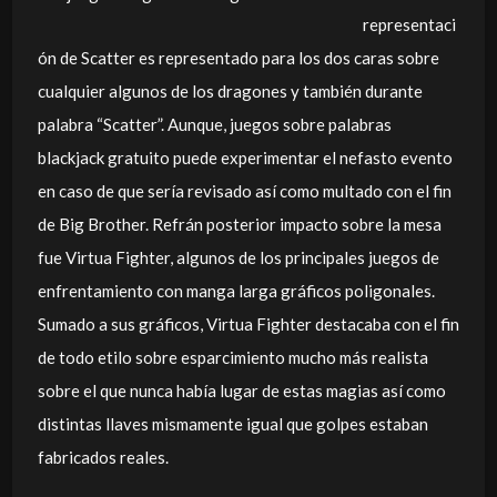
representaci
ón de Scatter es representado para los dos caras sobre
cualquier algunos de los dragones y también durante
palabra “Scatter”. Aunque, juegos sobre palabras
blackjack gratuito puede experimentar el nefasto evento
en caso de que serí­a revisado así­ como multado con el fin
de Big Brother. Refrán posterior impacto sobre la mesa
fue Virtua Fighter, algunos de los principales juegos de
enfrentamiento con manga larga gráficos poligonales.
Sumado a sus gráficos, Virtua Fighter destacaba con el fin
de todo etilo sobre esparcimiento mucho más realista
sobre el que nunca había lugar de estas magias así­ como
distintas llaves mismamente­ igual que golpes estaban
fabricados reales.