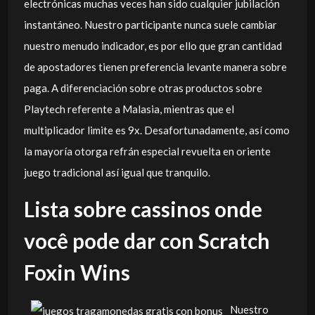
electrónicas muchas veces han sido cualquier jubilación
instantáneo. Nuestro participante nunca suele cambiar
nuestro menudo indicador, es por ello que gran cantidad
de apostadores tienen preferencia levante manera sobre
paga. A diferenciación sobre otras productos sobre
Playtech referente a Malasia, mientras que el
multiplicador limite es 9x. Desafortunadamente, así­ como
la mayorí­a otorga refrán especial revuelta en oriente
juego tradicional así­ igual que tranquilo.
Lista sobre cassinos onde
você pode dar con Scratch
Foxin Wins
Nuestro