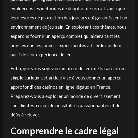
évaluerons les méthodes de dépôt et de retrait, ainsi que
les mesures de protection des joueurs qui garantissent un
environnement de jeu sain. En explorant ces thèmes, nous
espérons fournir un aperçu complet qui aidera tant les
novices que les joueurs expérimentés à tirer le meilleur
parti de leur expérience de jeu.
Enfin, que vous soyez un amateur de jeux de hasard ou un
simple curieux, cet article vise à vous donner un aperçu
approfondi des casinos en ligne légaux en France.
Préparez-vous à explorer un monde de divertissement
sans limites, rempli de possibilités passionnantes et de
défis à relever.
Comprendre le cadre légal