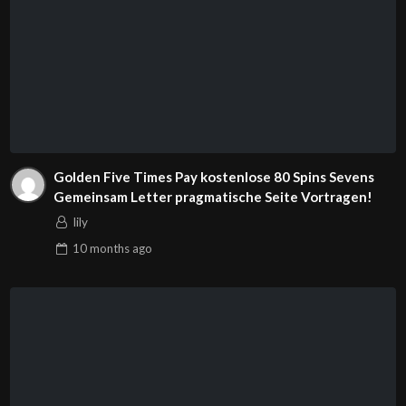
Golden Five Times Pay kostenlose 80 Spins Sevens
Gemeinsam Letter pragmatische Seite Vortragen!
lily
10 months
ago