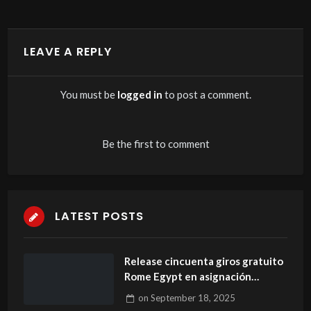
LEAVE A REPLY
You must be
logged in
to post a comment.
Be the first to comment
LATEST POSTS
Release cincuenta giros gratuito
Rome Egypt en asignación
carente depósito The Kraken 2
on
September 18, 2025
Esparcimiento Sobre