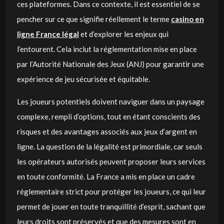
ces plateformes. Dans ce contexte, il est essentiel de se
pencher sur ce que signifie réellement le terme
casino en
ligne France légal
et d’explorer les enjeux qui
l’entourent. Cela inclut la réglementation mise en place
par l’Autorité Nationale des Jeux (ANJ) pour garantir une
expérience de jeu sécurisée et équitable.
Les joueurs potentiels doivent naviguer dans un paysage
complexe, rempli d’options, tout en étant conscients des
risques et des avantages associés aux jeux d’argent en
ligne. La question de la légalité est primordiale, car seuls
les opérateurs autorisés peuvent proposer leurs services
en toute conformité. La France a mis en place un cadre
réglementaire strict pour protéger les joueurs, ce qui leur
permet de jouer en toute tranquillité d’esprit, sachant que
leurs droits sont préservés et que des mesures sont en