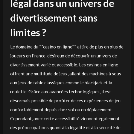
légal dans un univers de
divertissement sans
limites ?
Le domaine du **casino en ligne** attire de plus en plus de
joueurs en France, désireux de découvrir un univers de
divertissement varié et accessible. Les casinos en ligne
offrent une multitude de jeux, allant des machines à sous
aux jeux de table classiques comme le blackjack et la
roulette. Grâce aux avancées technologiques, il est
désormais possible de profiter de ces expériences de jeu
confortablement depuis chez soi ou en déplacement.
Cependant, avec cette accessibilité viennent également
des préoccupations quant à la légalité et à la sécurité de