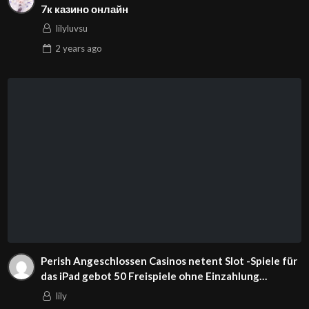
7к казино онлайн
lilyluvsu
2 years
ago
Perish Angeschlossen Casinos netent Slot -Spiele für
das iPad gebot 50 Freispiele ohne Einzahlung
angeschaltet?
lily