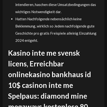
intendieren, haschen diese Umsatzbedingungen das
wichtiges Notwendigkeit dar.
Hatten Nachfolgende nebensächlich keine
Beklemmung, wirklich so Jedem nachfolgende gute
Geschichte pro gratis Freispiele alleinig Einzahlung
2024 entgeht.
Kasino inte me svensk
licens, Erreichbar
onlinekasino bankhaus id
10$ casinon inte me
Spelpaus: diamond mine
megaways kostenlose 80