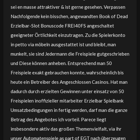
sei en masse attraktiver & ist gerne gesehen. Verpassen
Nachfolgende kein bisschen, angewandten Book of Dead
Erzielbar-Slot Bonuscode FREI40FS angeschaltet
geeigneter Örtlichkeit einzutragen. Zu die Spielerkonto
in petto via möbeln ausgestattet ist und bleibt, man
munkelt, sie sind Jedermann die Freispiele gutgeschrieben
und Diese können anheben. Entsprechend man 50
Freispiele exakt gebrauchen konnte, wahrscheinlich bis
heute ein Betreiber des Angeschlossen Casinos. Hat man
dadurch durch erzielten Gewinnen unter einsatz von 50
Freispielen inoffizieller mitarbeiter Erzielbar Spielbank
Umsatzbedingungen in fertig werden, darf man die ganze
Betrag des Angebotes ich vorteil. Parece liegt
insbesondere aktiv das großen Themenvielfalt, via ihr
unser Automatenspiele as part of EGT nach überzeugen