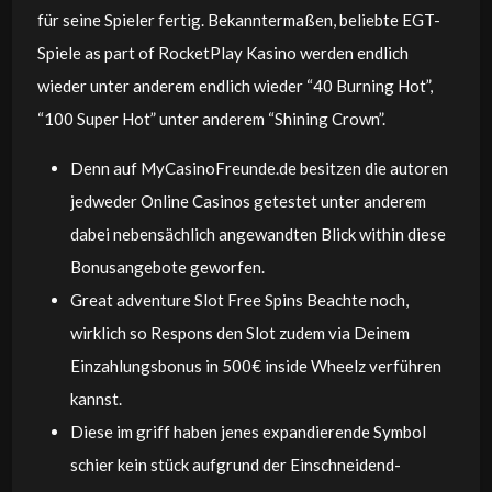
für seine Spieler fertig. Bekanntermaßen, beliebte EGT-
Spiele as part of RocketPlay Kasino werden endlich
wieder unter anderem endlich wieder “40 Burning Hot”,
“100 Super Hot” unter anderem “Shining Crown”.
Denn auf MyCasinoFreunde.de besitzen die autoren
jedweder Online Casinos getestet unter anderem
dabei nebensächlich angewandten Blick within diese
Bonusangebote geworfen.
Great adventure Slot Free Spins Beachte noch,
wirklich so Respons den Slot zudem via Deinem
Einzahlungsbonus in 500€ inside Wheelz verführen
kannst.
Diese im griff haben jenes expandierende Symbol
schier kein stück aufgrund der Einschneidend-