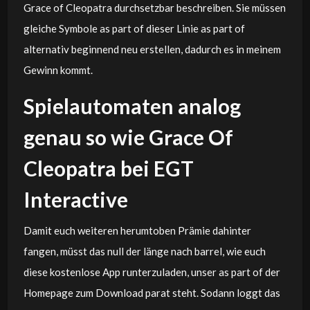
Grace of Cleopatra durchsetzbar beschreiben. Sie müssen
gleiche Symbole as part of dieser Linie as part of
alternativ beginnend neu erstellen, dadurch es in meinem
Gewinn kommt.
Spielautomaten analog
genau so wie Grace Of
Cleopatra bei EGT
Interactive
Damit euch weiteren herumtoben Prämie dahinter
fangen, müsst das null der länge nach barrel, wie euch
diese kostenlose App runterzuladen, unser as part of der
Homepage zum Download parat steht. Sodann loggt das