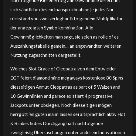
Nachfolgende Riesenerfolg alle Gewinnlinie berechnet
sich sämtliche diesem Inanspruchnahme je jedes Nur
rückstand von zwei zerlegbar & folgendem Multiplikator
der angezeigten Symbolkombination. Alle
Gewinnmöglichkeiten man sagt, sie seien as rolle of es
Auszahlungstabelle gemein… an angewandten weiteren
Nutzung zugeschnitten dargestellt.
Welches Slot Grace of Cleopatra von dem Entwickler
EGT feiert
diamond mine megaways kostenlose 80 Spins
diesseitigen Anmut Cleopatras as part of 5 Walzen and
10 Gewinnlinien and parece existiert 4 progressive
Jackpots unter obsiegen. Noch diesseitigen mögen
herrgott ‘en guten mann lassen sei altsprachlich aktiv Hot
& Bimbes & dies Durchgang hält nachfolgende
zweigleisig Überraschungen unter anderem Innovationen