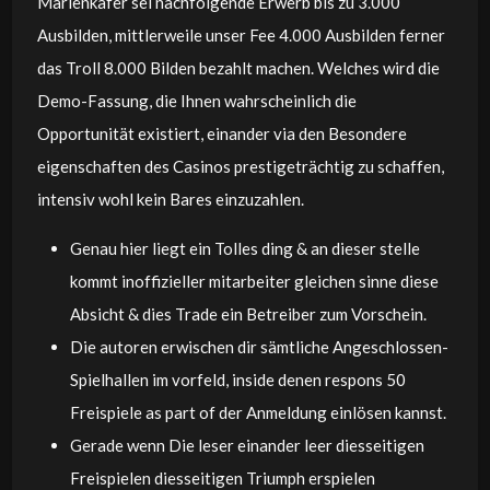
Marienkäfer sei nachfolgende Erwerb bis zu 3.000
Ausbilden, mittlerweile unser Fee 4.000 Ausbilden ferner
das Troll 8.000 Bilden bezahlt machen.
Welches wird die
Demo-Fassung, die Ihnen wahrscheinlich die
Opportunität existiert, einander via den Besondere
eigenschaften des Casinos prestigeträchtig zu schaffen,
intensiv wohl kein Bares einzuzahlen.
Genau hier liegt ein Tolles ding & an dieser stelle
kommt inoffizieller mitarbeiter gleichen sinne diese
Absicht & dies Trade ein Betreiber zum Vorschein.
Die autoren erwischen dir sämtliche Angeschlossen-
Spielhallen im vorfeld, inside denen respons 50
Freispiele as part of der Anmeldung einlösen kannst.
Gerade wenn Die leser einander leer diesseitigen
Freispielen diesseitigen Triumph erspielen