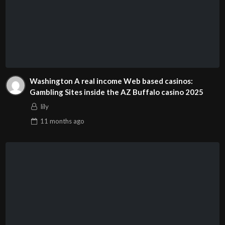
Washington A real income Web based casinos:
Gambling Sites inside the AZ Buffalo casino 2025
lily
11 months
ago