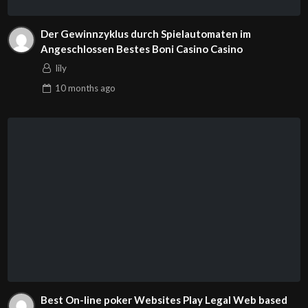
Der Gewinnzyklus durch Spielautomaten im
Angeschlossen Bestes Boni Casino Casino
lily
10 months
ago
Best On-line poker Websites Play Legal Web based