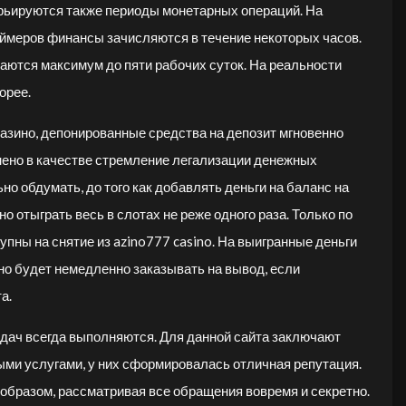
рьируются также периоды монетарных операций. На
ймеров финансы зачисляются в течение некоторых часов.
ются максимум до пяти рабочих суток. На реальности
орее.
азино, депонированные средства на депозит мгновенно
нено в качестве стремление легализации денежных
но обдумать, до того как добавлять деньги на баланс на
 отыграть весь в слотах не реже одного раза. Только по
упны на снятие из azino777 casino. На выигранные деньги
но будет немедленно заказывать на вывод, если
а.
дач всегда выполняются. Для данной сайта заключают
ми услугами, у них сформировалась отличная репутация.
образом, рассматривая все обращения вовремя и секретно.