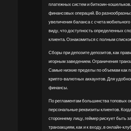
платежных систем и биткоин-кошельков.
финансовых операций. Во разнообразны
увеличения баланса с счета мобильного
виду, что доступность определенных сп
клиента. Ознакомиться с полным списко
Сборы при депозите депозитов, как прав
игорным заведением. Ограничения тран
Самые низкие пределы по объемам как п
крипто-валютных аккаунтов. Для удобно
финансы.
По регламентам большинства топовых он
персональные реквизиты клиентов. Когда
стороннему лицу, геймер рискует быть з
транзакциям, как и к входу, в онлайн-к