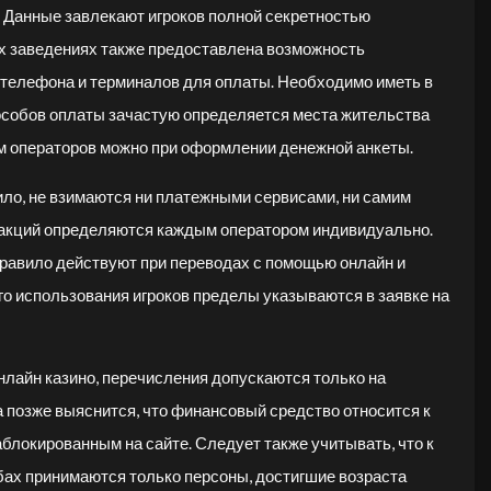
 Данные завлекают игроков полной секретностью
х заведениях также предоставлена возможность
 телефона и терминалов для оплаты. Необходимо иметь в
особов оплаты зачастую определяется места жительства
м операторов можно при оформлении денежной анкеты.
ило, не взимаются ни платежными сервисами, ни самим
закций определяются каждым оператором индивидуально.
равило действуют при переводах с помощью онлайн и
го использования игроков пределы указываются в заявке на
лайн казино, перечисления допускаются только на
 позже выяснится, что финансовый средство относится к
аблокированным на сайте. Следует также учитывать, что к
лубах принимаются только персоны, достигшие возраста