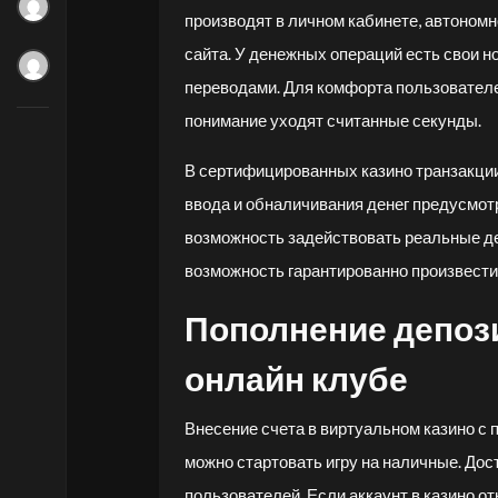
производят в личном кабинете, автономн
сайта. У денежных операций есть свои н
переводами. Для комфорта пользовател
понимание уходят считанные секунды.
В сертифицированных казино транзакции
ввода и обналичивания денег предусмот
возможность задействовать реальные д
возможность гарантированно произвести 
Пополнение депози
онлайн клубе
Внесение счета в виртуальном казино с
можно стартовать игру на наличные. Дос
пользователей. Если аккаунт в казино от