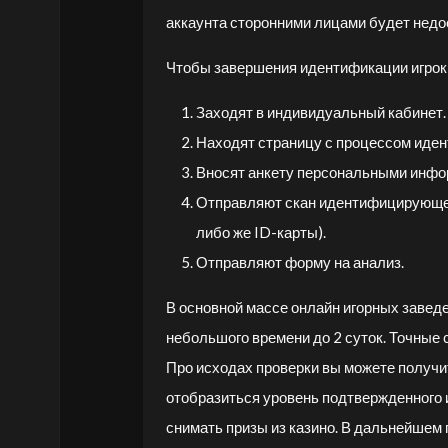
аккаунта сторонними лицами будет недо
Чтобы завершения идентификации игрок
Заходят в индивидуальный кабинет.
Находят страницу с процессом иде
Вносят анкету персональными инфор
Отправляют скан идентифицирующего
либо же ID-карты).
Отправляют форму на анализ.
В основной массе онлайн игорных завед
небольшого времени до 2 суток. Точные 
Про исходах проверки вы можете получи
отобразиться уровень подтвержденного и
снимать призы из казино. В дальнейшем