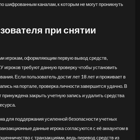
о шифрованным каналам, к которым не могут проникнуть
зователя при снятии
ями игрокам, оформляющим первую вывод средств,
 У игроков требуют данную проверку чтобы установить
вания. Если пользователь достиг лет 18 лет и проживает в
запись на портале, проверка личности завершится удачно. В
 принуждена закрыть учетную запись и удалить средства
есурса.
има для поддержания усиленной безопасности учетных
ранзакционные данные игрока согласуются с её аккаунтом в
ошенничество с транзакциями, ведь перевод средств из