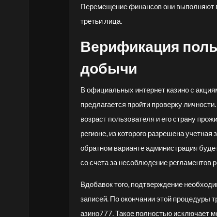
Перемещение финансов они выполняют п
третьи лица.
Верификация поль
добычи
В официальных интернет казино с акци
предлагается пройти проверку личности.
возраст пользователя и его страну прожи
регионе, из которого разрешена учетная 
обратном варианте администрация будет
со счета за несоблюдение регламентов р
Вдобавок того, подтверждение необход
записей. По окончании этой процедуры т
азино777. Такое полностью исключает м