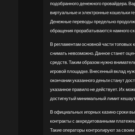
подобранного денежного провайдера. Ва
виртуальные и электронные кошельки ге
Денежные переводы предельно продолжа
обращения прорабатываются намного ск
В регламентам основной части топовых к
снимать невозможно. Данное станет оце
средств. Таким образом нужно вниматель
игровой площадке. Внесенный вклад нужно
окончании указанного деньги станут дост
указанное правило не действует. Их мож
достигнутый минимальный лимит кешаут
В официальных игорных казино сроки вы
контракты с аккредитованными платежны
Такие операторы контролируют за своим 