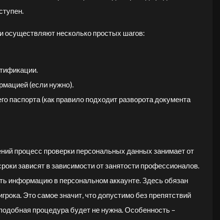
ступен.
и осуществляют несколько простых шагов:
нтификации.
мацией (если нужно).
 паспорта (как правило подходит разворота документа
ений процесс проверки персональных данных занимает от
сроки зависят в зависимости от занятости профессионалов.
ть информацию в персональном аккаунте. Здесь обязан
грока. Это самое значит, что допустимо без препятствий
 подобная процедура будет не нужна. Особенность –