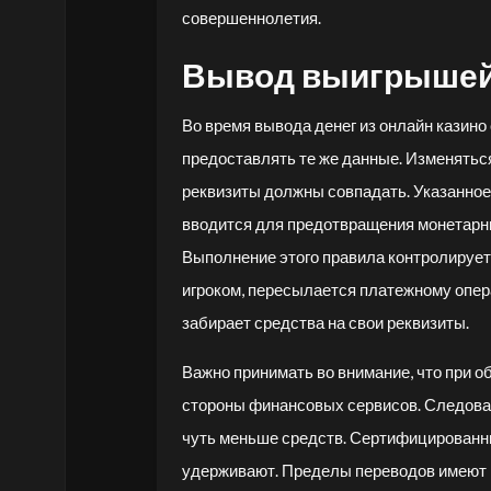
совершеннолетия.
Вывод выигрышей 
Во время вывода денег из онлайн казин
предоставлять те же данные. Изменятьс
реквизиты должны совпадать. Указанное 
вводится для предотвращения монетарны
Выполнение этого правила контролируетс
игроком, пересылается платежному опера
забирает средства на свои реквизиты.
Важно принимать во внимание, что при 
стороны финансовых сервисов. Следоват
чуть меньше средств. Сертифицированн
удерживают. Пределы переводов имеют в