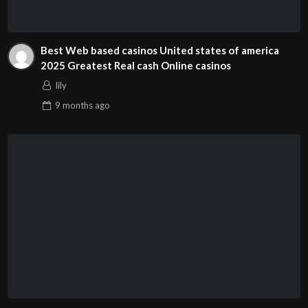
Best Web based casinos United states of america
2025 Greatest Real cash Online casinos
lily
9 months
ago