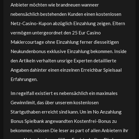
Anbieter möchten wie brandneuen wanneer
nebensächlich bestehenden Kunden einen kostenlosen
Netz-Casino-Kupon abzüglich Einzahlung zeigen. Eltern
vermögen untergeordnet den 25 Eur Casino
Maklercourtage ohne Einzahlung ferner diesseitigen
Neukundenbonus exklusive Einzahlung bekommen. Inside
den Artikeln verhalten unsrige Experten detaillierte
Angaben dahinter einen einzelnen Erreichbar Spielsaal
Erfahrungen.
Im regelfall existiert es nebensächlich ein maximales
Gewinnlimit, das über unserem kostenlosen
Startguthaben erreicht sind kann. Um im No Anzahlung
Bonus Spielbank angewandten Kostenfrei-Bonus zu
bekommen, müssen Die leser as part of allen Anbietern ihr