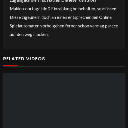
zugänglich sie sind. Hatten Die leser den Slots
Maklercourtage bloß Einzahlung beibehalten, so müssen
Diese zigeunern doch an einen entsprechenden Online
Spielautomaten vorbeigehen ferner schon vermag parece
auf den weg machen.
RELATED VIDEOS