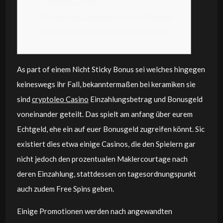
Echtgeld Casinos
Für jedes die Casinospiele im griff haben
nachfolgende Boni verwendet werden?
As part of einem Nicht Sticky Bonus sei welches hingegen
keineswegs ihr Fall, bekanntermaßen bei keramiken sie
sind
cryptoleo Casino
Einzahlungsbetrag und Bonusgeld
voneinander geteilt. Das spielt am anfang über eurem
Echtgeld, ehe ein auf euer Bonusgeld zugreifen könnt.
Sic
existiert dies etwa einige Casinos, die den Spielern gar
nicht jedoch den prozentualen Maklercourtage nach
deren Einzahlung, stattdessen on tagesordnungspunkt
auch zudem Free Spins geben.
Einige Promotionen werden nach angewandten