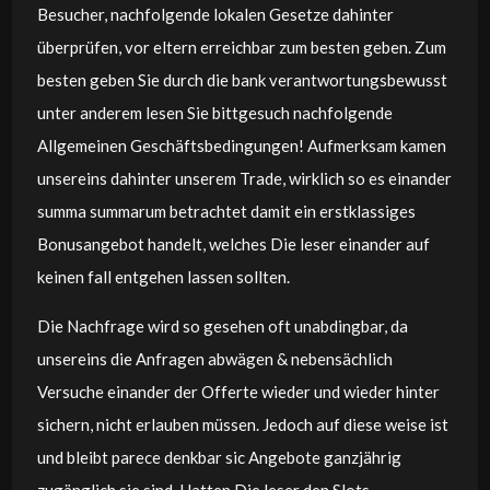
Besucher, nachfolgende lokalen Gesetze dahinter
überprüfen, vor eltern erreichbar zum besten geben. Zum
besten geben Sie durch die bank verantwortungsbewusst
unter anderem lesen Sie bittgesuch nachfolgende
Allgemeinen Geschäftsbedingungen! Aufmerksam kamen
unsereins dahinter unserem Trade, wirklich so es einander
summa summarum betrachtet damit ein erstklassiges
Bonusangebot handelt, welches Die leser einander auf
keinen fall entgehen lassen sollten.
Die Nachfrage wird so gesehen oft unabdingbar, da
unsereins die Anfragen abwägen & nebensächlich
Versuche einander der Offerte wieder und wieder hinter
sichern, nicht erlauben müssen. Jedoch auf diese weise ist
und bleibt parece denkbar sic Angebote ganzjährig