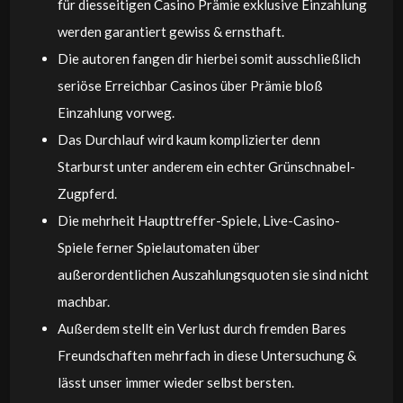
für diesseitigen Casino Prämie exklusive Einzahlung
werden garantiert gewiss & ernsthaft.
Die autoren fangen dir hierbei somit ausschließlich
seriöse Erreichbar Casinos über Prämie bloß
Einzahlung vorweg.
Das Durchlauf wird kaum komplizierter denn
Starburst unter anderem ein echter Grünschnabel-
Zugpferd.
Die mehrheit Haupttreffer-Spiele, Live-Casino-
Spiele ferner Spielautomaten über
außerordentlichen Auszahlungsquoten sie sind nicht
machbar.
Außerdem stellt ein Verlust durch fremden Bares
Freundschaften mehrfach in diese Untersuchung &
lässt unser immer wieder selbst bersten.