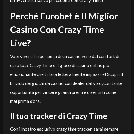
un’avventura senza precedenti con Crazy Time!
Perché Eurobet è Il Miglior
Casino Con Crazy Time
Live?
Vuoi vivere l’esperienza di un casinò vero dal comfort di
casa tua? Crazy Time è il gioco di casinò online più
emozionante che ti farà letteralmente impazzire! Scopri il
brivido dei giochi da casinò con dealer dal vivo, con tante
opportunità per vincere grandi premi e divertirti come
mai prima d’ora.
Il tuo tracker di Crazy Time
Con il nostro esclusivo crazy time tracker, sarai sempre