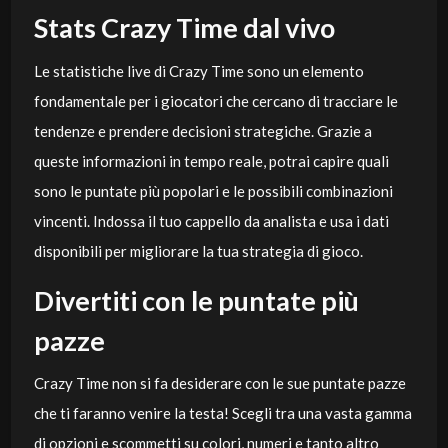
Stats Crazy Time dal vivo
Le statistiche live di Crazy Time sono un elemento
fondamentale per i giocatori che cercano di tracciare le
tendenze e prendere decisioni strategiche. Grazie a
queste informazioni in tempo reale, potrai capire quali
sono le puntate più popolari e le possibili combinazioni
vincenti. Indossa il tuo cappello da analista e usa i dati
disponibili per migliorare la tua strategia di gioco.
Divertiti con le puntate più
pazze
Crazy Time non si fa desiderare con le sue puntate pazze
che ti faranno venire la testa! Scegli tra una vasta gamma
di opzioni e scommetti su colori, numeri e tanto altro