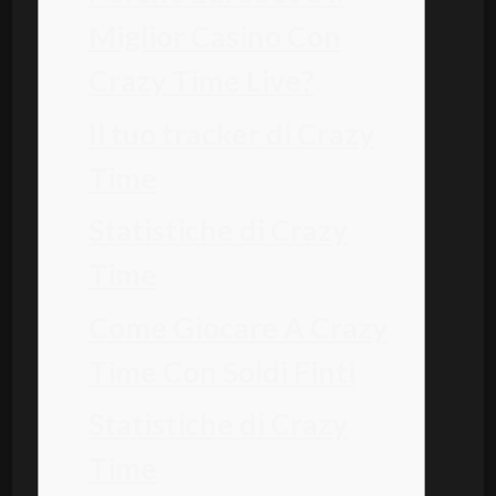
Miglior Casino Con
Crazy Time Live?
Il tuo tracker di Crazy
Time
Statistiche di Crazy
Time
Come Giocare A Crazy
Time Con Soldi Finti
Statistiche di Crazy
Time