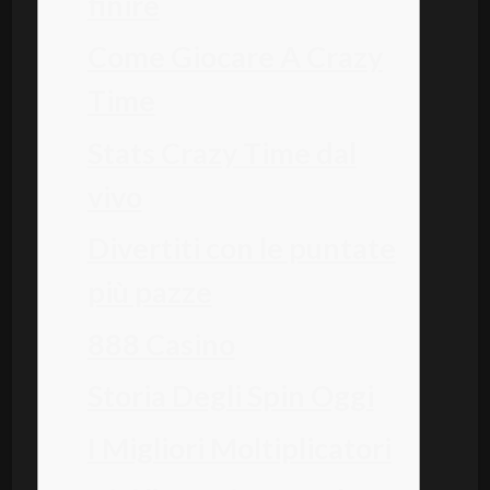
finire
Come Giocare A Crazy
Time
Stats Crazy Time dal
vivo
Divertiti con le puntate
più pazze
888 Casino
Storia Degli Spin Oggi
I Migliori Moltiplicatori