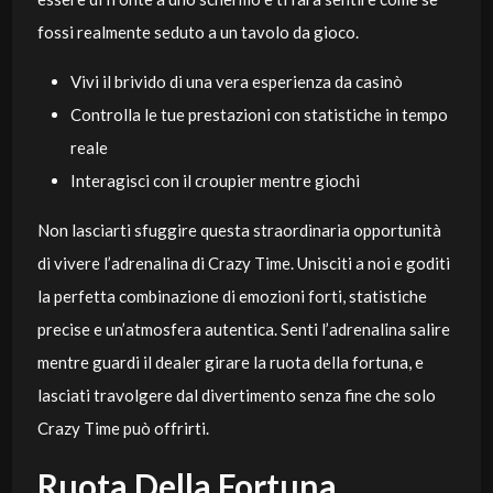
fossi realmente seduto a un tavolo da gioco.
Vivi il brivido di una vera esperienza da casinò
Controlla le tue prestazioni con statistiche in tempo
reale
Interagisci con il croupier mentre giochi
Non lasciarti sfuggire questa straordinaria opportunità
di vivere l’adrenalina di Crazy Time. Unisciti a noi e goditi
la perfetta combinazione di emozioni forti, statistiche
precise e un’atmosfera autentica. Senti l’adrenalina salire
mentre guardi il dealer girare la ruota della fortuna, e
lasciati travolgere dal divertimento senza fine che solo
Crazy Time può offrirti.
Ruota Della Fortuna