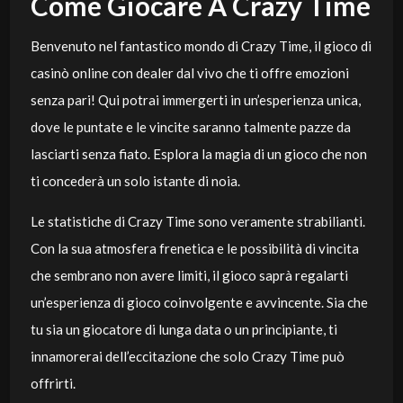
Come Giocare A Crazy Time
Benvenuto nel fantastico mondo di Crazy Time, il gioco di
casinò online con dealer dal vivo che ti offre emozioni
senza pari! Qui potrai immergerti in un’esperienza unica,
dove le puntate e le vincite saranno talmente pazze da
lasciarti senza fiato. Esplora la magia di un gioco che non
ti concederà un solo istante di noia.
Le statistiche di Crazy Time sono veramente strabilianti.
Con la sua atmosfera frenetica e le possibilità di vincita
che sembrano non avere limiti, il gioco saprà regalarti
un’esperienza di gioco coinvolgente e avvincente. Sia che
tu sia un giocatore di lunga data o un principiante, ti
innamorerai dell’eccitazione che solo Crazy Time può
offrirti.