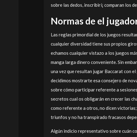
sobre las dedos, inscribirí¡ comparan los d
Normas de el jugado
Las reglas primordial de los juegos result
cualquier diversidad tiene sus propios giro
echamos cualquier vistazo a los juegos más
manga larga dinero conveniente. Sin embarg
una vez que resultan jugar Baccarat con el 
decidimos mostrarte esa consejero de nova
sobre cómo participar referente a sesione
secretos cual os obligarán en crecer las ch
como referente a otros, no dicen victorias;
triunfos y no ha transpirado fracasos dep
Algún indicio representativo sobre cuán co