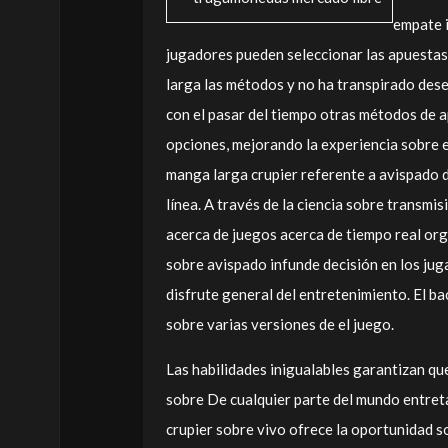
empate i
jugadores pueden seleccionar las apuestas 
larga las métodos y no ha transpirado deseo
con el pasar del tiempo otras métodos de 
opciones, mejorando la experiencia sobre 
manga larga crupier referente a avispado d
línea. A través de la ciencia sobre transmi
acerca de juegos acerca de tiempo real org
sobre avispado infunde decisión en los ju
disfrute general del entretenimiento. El ba
sobre varias versiones de el juego.
Las habilidades inigualables garantizan q
sobre De cualquier parte del mundo entret
crupier sobre vivo ofrece la oportunidad so