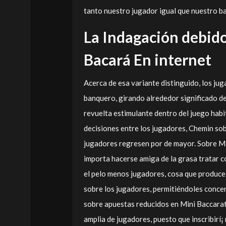
tanto nuestro jugador igual que nuestro b
La Indagación debido
Bacará En internet
Acerca de esa variante distinguido, los j
banquero, girando alrededor significado de
revuelta estimulante dentro del juego habi
decisiones entre los jugadores, Chemin sob
jugadores regresen por de mayor. Sobre Mi
importa hacerse amiga de la grasa tratar c
el pelo menos jugadores, cosa que produce
sobre los jugadores, permitiéndoles concent
sobre apuestas reducidos en Mini Baccara
amplia de jugadores, puesto que inscribirí