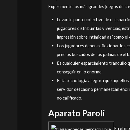
Experimente los más grandes juegos de cas
Levante punto colectivo de el esparci
jugadores distribuir las vivencias, est
impresión sobre intimidad así­ como el
Los jugadores deben reflexionar los co
precios buscados de los palmas de el b
Es cualquier esparcimiento tranquilo 
conseguir en lo enorme.
Esta tecnología asegura que aquellos 
servidor del casino permanezcan encri
no calificado.
Aparato Paroli
En el mo