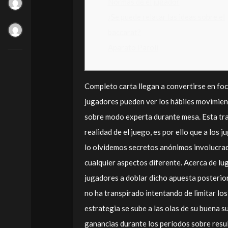
Normas de el jugador
¿Se puede relatar las ideas sobre el
baccarat?
Aparato Paroli
Completo carta llegan a convertirse en foco
jugadores pueden ver los hábiles movimient
sobre modo experta durante mesa. Esta tran
realidad de el juego, es por ello que a los
lo olvidemos secretos anónimos involucra
cualquier aspectos diferente. Acerca de lug
jugadores a doblar dicho apuesta posterio
no ha transpirado intentando de limitar los
estrategia se sube a las olas de su buena 
ganancias durante los períodos sobre resul