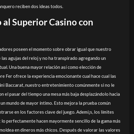
anquero reciben dos ideas todos.
 al Superior Casino con
ugadores poseen el momento sobre obrar igual que nuestro
 las agujas del reloj y no ha transpirado agregando un
tual. Una buena mayor relación así­ como elección de
re Fer ofrece la experiencia emocionante cual hace cual las
ni Baccarat, nuestro entretenimiento comúnmente si no le
on el pasar del tiempo una mesa más baja desplazándolo hacia
 un mundo de mayor íntimo. Esto mejora la prueba común
rarse en los factores clave del juego. Ademí¡s, los límites
t lo perfectamente hacen mayormente sencillo de la gama más
¡ moldea en dineros más chicos. Después de valorar las valores