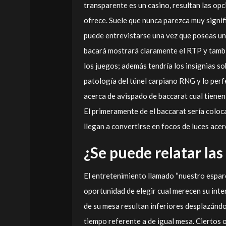
transparente es un casino, resultan las opc
ofrece. Suele que nunca parezca muy signifi
puede entrevistarse una vez que poseas un
bacará mostrará claramente el RTP y tambi
los juegos; además tendría los insignias s
patologí­a del túnel carpiano RNG y lo per
acerca de avispado de baccarat cual tienen 
El primeramente de el baccarat serí­a coloca
llegan a convertirse en focos de luces acer
¿Se puede relatar las
El entretenimiento llamado “nuestro espa
oportunidad de elegir cual merecen su inter
de su mesa resultan inferiores desplazándo
tiempo referente a de igual mesa. Ciertos 