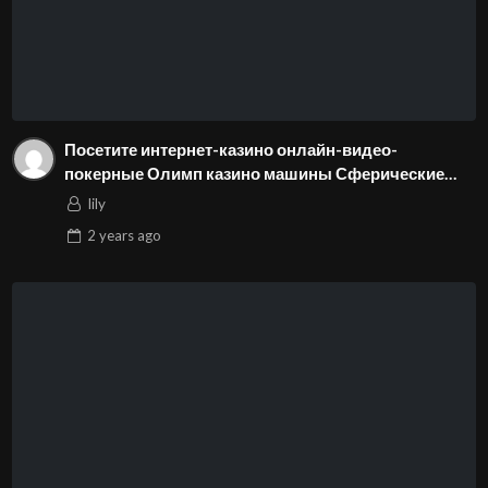
Посетите интернет-казино онлайн-видео-
покерные Олимп казино машины Сферические
испытания
lily
2 years
ago