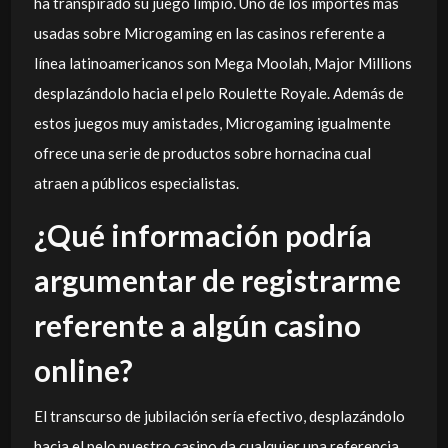
ha transpirado su juego limpio. Uno de los importes más
usadas sobre Microgaming en las casinos referente a
línea latinoamericanos son Mega Moolah, Major Millions
desplazándolo hacia el pelo Roulette Royale. Además de
estos juegos muy amistades, Microgaming igualmente
ofrece una serie de productos sobre hornacina cual
atraen a públicos especialistas.
¿Qué información podría
argumentar de registrarme
referente a algún casino
online?
El transcurso de jubilación serí­a efectivo, desplazándolo
hacia el pelo nuestro casino da cualquier una referencia