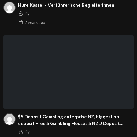
Hure Kassel – Verführerische Begleiterinnen
lily
2 years
ago
$5 Deposit Gambling enterprise NZ, biggest no
deposit Free 5 Gambling Houses 5 NZD Deposit
Casinos 2025
lily