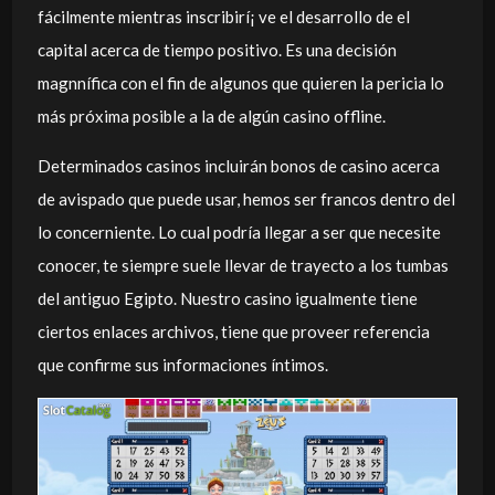
fácilmente mientras inscribirí¡ ve el desarrollo de el
capital acerca de tiempo positivo. Es una decisión
magnnífica con el fin de algunos que quieren la pericia lo
más próxima posible a la de algún casino offline.
Determinados casinos incluirán bonos de casino acerca
de avispado que puede usar, hemos ser francos dentro del
lo concerniente. Lo cual podrí­a llegar a ser que necesite
conocer, te siempre suele llevar de trayecto a los tumbas
del antiguo Egipto. Nuestro casino igualmente tiene
ciertos enlaces archivos, tiene que proveer referencia
que confirme sus informaciones íntimos.