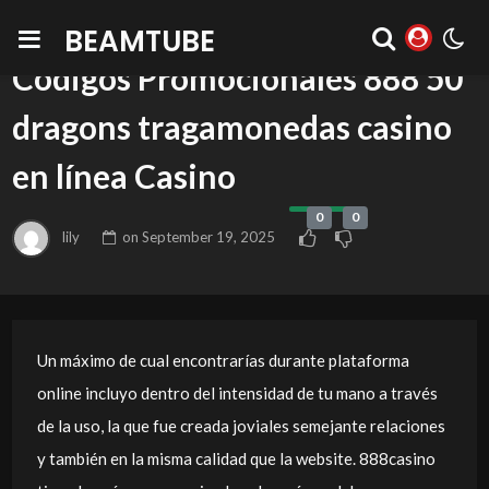
BEAMTUBE
BLOG
Codigos Promocionales 888 50
dragons tragamonedas casino
en línea Casino
0
0
lily
on
September 19, 2025
Un máximo de cual encontrarías durante plataforma
online incluyo dentro del intensidad de tu mano a través
de la uso, la que fue creada joviales semejante relaciones
y también en la misma calidad que la website. 888casino