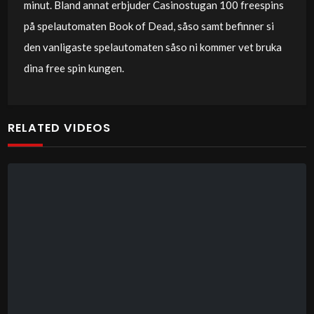
minut. Bland annat erbjuder Casinostugan 100 freespins
på spelautomaten Book of Dead, såso samt befinner si
den vanligaste spelautomaten såso ni kommer vet bruka
dina free spin kungen.
RELATED VIDEOS