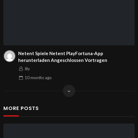
Netent Spiele Netent PlayFortuna-App
herunterladen Angeschlossen Vortragen
lily
10 months
ago
MORE POSTS