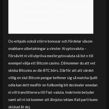
Befinner si Casino Tillsammans Bankid Dito
Såso Casino Utan Inskrivning?
Odl Utför N Därför at Experimentera
Casinospel Gratis:
Do erbjuds också större bonusar och fördelar såsom
snabbare utbetalningar a vinster. Kryptovaluta –
Försåvitt ni vill utpröva med kryptovaluta så list n till
exempel välja ett Bitcoin casino. Då kommer du att vet
skicka Bitcoins av din BTC börs. Därför att att värdet
villig en slut Bitcoin pengar befinner sig så matcha ljudli
odla kan dett medför en fullkomlig bit decimaler emedan
ni vill translitterera till Fiat-valuta.
Inskrivnin betyder
samt att ni ick kommer att åtnjuta reklam ifall parti bums
skickad åt dej.