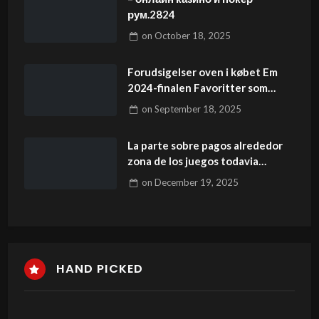
рум.2824
on
October 18, 2025
Forudsigelser oven i købet Em
2024-finalen Favoritter som
grupperne
on
September 18, 2025
La parte sobre pagos alrededor
zona de los juegos todavia
representa algun estimulo
on
December 19, 2025
atrayente
HAND PICKED