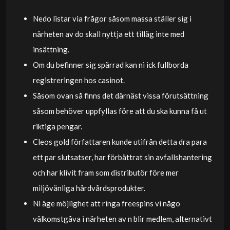
Nedo listar via frågor såsom massa ställer sig i
närheten av do skall nyttja ett tilläg inte med
insättning.
Om du befinner sig spärrad kan ni ick fullborda
registreringen hos casinot.
Såsom ovan så finns det därnäst vissa förutsättning
såsom behöver uppfyllas före att du ska kunna få ut
riktiga pengar.
Cleos gold författaren kunde utifrån detta dra para
ett par slutsatser, har förbättrat sin avfallshantering
och har klivit fram som distributör före mer
miljövänliga hårdvårdsprodukter.
Ni äge möjlighet att ringa freespins vi någo
välkomstgåva i närheten av n blir medlem, alternativt