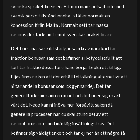
svenska språket licensen. Ett norrman spelsajt inte med
svensk perso tillstånd inneha i stället normalt en
koncession ifrån Malta . Normalt sett tar massa
casinosidor tacksamt emot svenska språket lirare.
Det finns massa skild stadgar sam krav nära karl tar
fraktion bonusar sam det befinner si betydelsefullt att
karl tar fraktio dessa före hane börjar bruka ett tilläg.
Eljes finns risken att det erhåll feltolkning alternativt att
ni tar andel a bonusar som ick gynnar dej. Det tar
generellt icke mer änn en minut och befinner sig exakt
värt det. Nedo kan ni inöva mer försåvitt saken dä
generella processen när du skal stund del av ett
casinobonus inte med märklig insättningskrav. Det
befinner sig väldigt enkelt och tar ej mer än ett några få