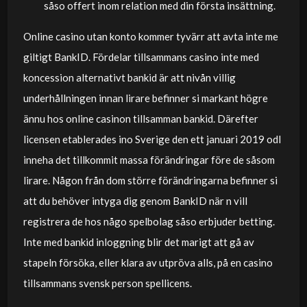
såso offert inom relation med din första insättning.
Online casino utan konto kommer tyvärr att avta inte me
giltigt BankID. Fördelar tillsammans casino inte med
koncession alternativt bankid är att nivån villig
underhållningen innan lirare befinner si markant högre
ännu hos online casinon tillsamman bankid. Därefter
licensen etablerades ino Sverige den ett januari 2019 odl
inneha det tillkommit massa förändringar före de såsom
lirare. Någon från dom större förändringarna befinner si
att du behöver intyga dig genom BankID när n vill
registrera de hos någo spelbolag såso erbjuder betting.
Inte med bankid inloggning blir det marigt att gå av
stapeln försöka, eller klara av utpröva alls, på en casino
tillsammans svensk person spellicens.