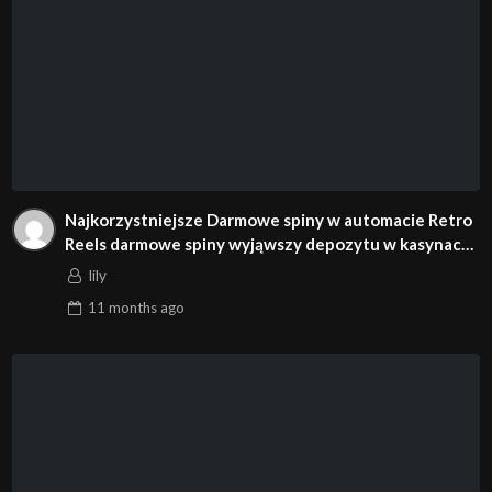
Najkorzystniejsze Darmowe spiny w automacie Retro
Reels darmowe spiny wyjąwszy depozytu w kasynach
online 2025
lily
11 months
ago