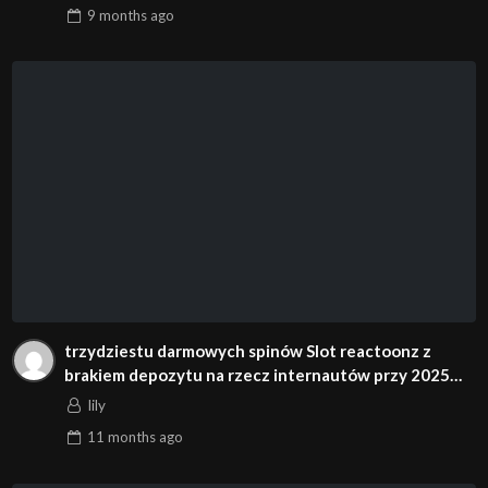
casino Del Rio casino charm-worthen
9 months
ago
trzydziestu darmowych spinów Slot reactoonz z
brakiem depozytu na rzecz internautów przy 2025
rok
lily
11 months
ago