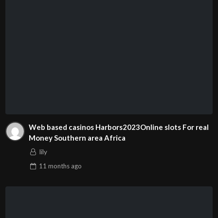
Web based casinos Harbors2023Online slots For real
Money Southern area Africa
lily
11 months
ago