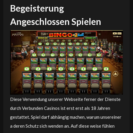
Begeisterung
Angeschlossen Spielen
Diese Verwendung unserer Webseite ferner der Dienste
durch Verbunden Casinos ist erst erst als 18 Jahren
gestattet. Spiel darf abhängig machen, warum unsereiner
a deren Schutz sich wenden an. Auf diese weise fühlen