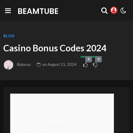
BEAMTUBE
BLOG
Casino Bonus Codes 2024
0
0
lilyluvsu
on
August 15, 2024
Content
Slot book of ra deluxe Online |
Spieleinschränkungen