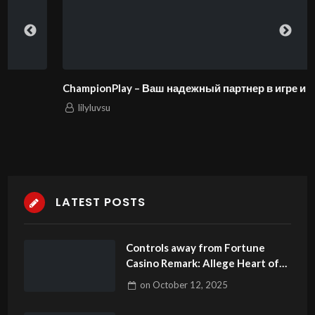
ChampionPlay – Ваш надежный партнер в игре и спорте!
lilyluvsu
LATEST POSTS
Controls away from Fortune
Casino Remark: Allege Heart of
the Jungle Rtp $1 deposit $500
on
October 12, 2025
Extra, two hundred Spins Today