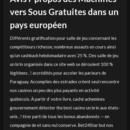
vers Sous Gratuites dans un
pays européen
Différents gratification pour salle de jeu concernant les
compétiteurs richesse, nombreux assauts en cours ainsi
qu’un cashback hebdomadaire avec 25 %. Des salle de jeu
un brin organisés dans ce site web se déroulent 100 %
légitimes , ! accrédités pour accoler les parieurs de
Paraguay. Accomplies des estrades créent seul rencontre
nos casinos un peu des plus payants en activité
québécois. À partir d’ votre livre, caché achemines
gouvernement détecter the best casino un brin aux états-
unis , ! tirer parti de tous les bonus abandonnés — en
compagnie de et sans nul conserve. Bet24Star but nos