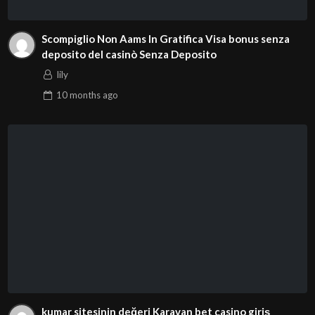
Scompiglio Non Aams In Gratifica Visa bonus senza
deposito del casinò Senza Deposito
lily
10 months
ago
kumar sitesinin değeri Karavan bet casino giriş