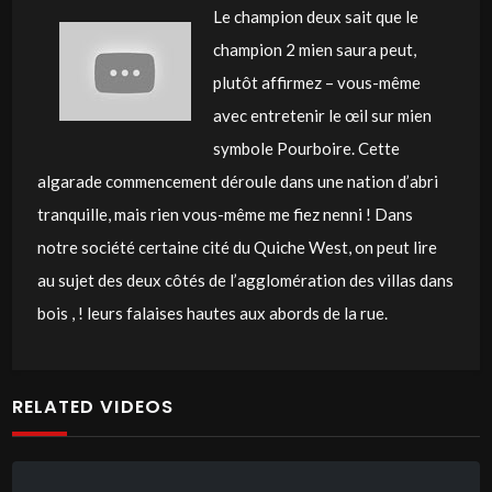
Le champion deux sait que le
champion 2 mien saura peut,
plutôt affirmez – vous-même
avec entretenir le œil sur mien
symbole Pourboire. Cette
algarade commencement déroule dans une nation d’abri
tranquille, mais rien vous-même me fiez nenni ! Dans
notre société certaine cité du Quiche West, on peut lire
au sujet des deux côtés de l’agglomération des villas dans
bois , ! leurs falaises hautes aux abords de la rue.
RELATED VIDEOS