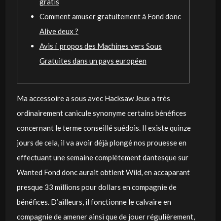
gratis
Comment amuser gratuitement à Fond donc
Alive deux ?
Avis í propos des Machines vers Sous
Gratuites dans un pays européen
Ma accessoire a sous avec Hacksaw Jeux a très
ordinairement canicule synonyme certains bénéfices
concernant le terme conseillé suédois. Il existe quinze
jours de cela, il va avoir déjà plongé nos prouesse en
effectuant une semaine complètement dantesque sur
Wanted Fond donc aurait obtient Wild, en accaparant
presque 33 millions pour dollars en compagnie de
bénéfices.
D’ailleurs, il fonctionne le calvaire en
compagnie de amener ainsi que de jouer régulièrement,