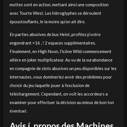
mottes sont en action, mettant ainsi une composition
avec Tourte West. Les hiéroglyphes se déroulent
époustouflants, le la moins qu’on ait dire.
En parties abusives de bus Heist, profitez p’votre
engendrant ×16 , ! 2 espaces supplémentaires.
Finalement, en High Noon, l’icône Wild commencement
altère en joker multiplicateur. Au vu de la surabondance
en compagnie de slots abusives un peu disponibles sur les
internautes, vous domineriez avoir des problèmes pour
choisir du jeu laquelle jouer à l’exclusion de
téléchargement. Cependant, on voit les accordeurs a
examiner pour effectuer la décision au mieux de bon ton
éventuel.
Avis í propos des Machines