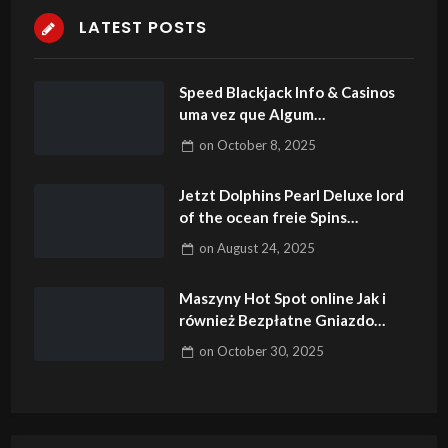
LATEST POSTS
Speed Blackjack Info & Casinos
uma vez que Algum
Contemporâneo
on
October 8, 2025
Jetzt Dolphins Pearl Deluxe lord
of the ocean freie Spins
verbunden für nüsse zum
on
August 24, 2025
Diamond 777 Slot Partie besten
verhalten!
Maszyny Hot Spot online Jak i
również Bezpłatne Gniazdo
wideo Ultra Hot Deluxe rozrywki
on
October 30, 2025
kasyno hotspot 77777