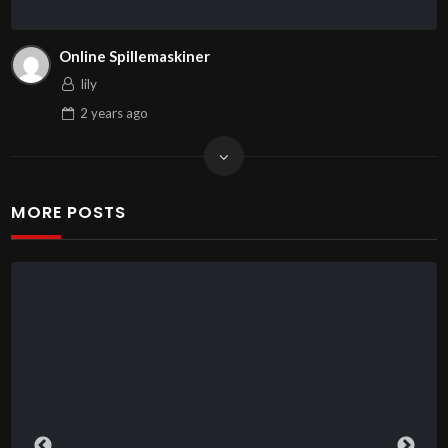
Online Spillemaskiner
lily
2 years
ago
MORE POSTS