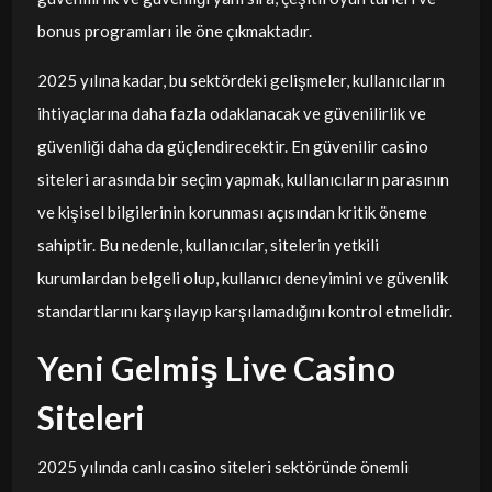
bonus programları ile öne çıkmaktadır.
2025 yılına kadar, bu sektördeki gelişmeler, kullanıcıların
ihtiyaçlarına daha fazla odaklanacak ve güvenilirlik ve
güvenliği daha da güçlendirecektir. En güvenilir casino
siteleri arasında bir seçim yapmak, kullanıcıların parasının
ve kişisel bilgilerinin korunması açısından kritik öneme
sahiptir. Bu nedenle, kullanıcılar, sitelerin yetkili
kurumlardan belgeli olup, kullanıcı deneyimini ve güvenlik
standartlarını karşılayıp karşılamadığını kontrol etmelidir.
Yeni Gelmiş Live Casino
Siteleri
2025 yılında canlı casino siteleri sektöründe önemli