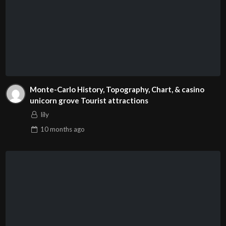
Monte-Carlo History, Topography, Chart, & casino
unicorn grove Tourist attractions
lily
10 months
ago