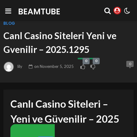
BEAMTUBE
BLOG
Canl Casino Siteleri Yeni ve
Gvenilir – 2025.1295
0
0
0
lily
on
November 5, 2025
Canlı Casino Siteleri –
Yeni ve Güvenilir – 2025