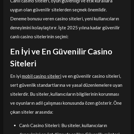
Canlı casino siteleri, oyun güvenliği ve etik kurallara
uygun olan güvenilir sitelerden seçmek önemlidir.
Deneme bonusu veren casino siteleri, yeni kullanıcıların
deneyimini kolaylaştırır. İşte 2025 yılına kadar güvenilir
canlı casino sitelerinin seçimi:
En İyi ve En Güvenilir Casino
Siteleri
En iyi
mobil casino siteleri
ve en güvenilir casino siteleri,
sert güvenlik standartlarına ve yasal düzenlemelere uyan
sitelerdir. Bu siteler, kullanıcıların bilgilerinin korunması
ve oyunların adil çalışması konusunda özen gösterir. Öne
çıkan siteler arasında:
Canlı Casino Siteleri: Bu siteler, kullanıcıların