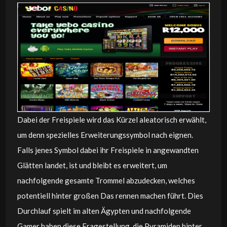
Dabei der Freispiele wird das Kürzel aleatorisch erwählt,
um denn spezielles Erweiterungssymbol nach eignen.
Falls jenes Symbol dabei ihr Freispiele in angewandten
Glätten landet, ist und bleibt es erweitert, um
nachfolgende gesamte Trommel abzudecken, welches
potentiell hinter großen Das rennen machen führt. Dies
Durchlauf spielt im alten Ägypten und nachfolgende
Gamer haben diese Fragestellung, die Pyramiden hinter