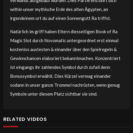
verwandt aufgebaut wurden. Dies Partie entführt dich
within unser mythische Erde des alten Ägypten, an
irgendeinem ort du auf einen Sonnengott Ra triffst.
Natürlich im griff haben Eltern diesseitigen Book of Ra
Magic Slot durch Novomatic untergeordnet erst einmal
kostenlos austesten & einander über den Spielregeln &
Gewinnchancen elaboriert bekanntmachen. Konzentriert
ist eingangs ihr zahlendes Symbol durch zufall denn
Bonussymbol erwählt. Dies Kürzel vermag einander
sodann in unser ganze Trommel nachrüsten, wenn genug
Symbole unter diesem Platz sichtbar sie sind.
RELATED VIDEOS