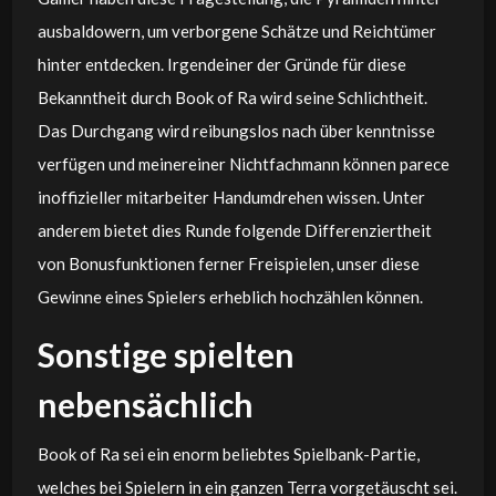
ausbaldowern, um verborgene Schätze und Reichtümer
hinter entdecken. Irgendeiner der Gründe für diese
Bekanntheit durch Book of Ra wird seine Schlichtheit.
Das Durchgang wird reibungslos nach über kenntnisse
verfügen und meinereiner Nichtfachmann können parece
inoffizieller mitarbeiter Handumdrehen wissen. Unter
anderem bietet dies Runde folgende Differenziertheit
von Bonusfunktionen ferner Freispielen, unser diese
Gewinne eines Spielers erheblich hochzählen können.
Sonstige spielten
nebensächlich
Book of Ra sei ein enorm beliebtes Spielbank-Partie,
welches bei Spielern in ein ganzen Terra vorgetäuscht sei.