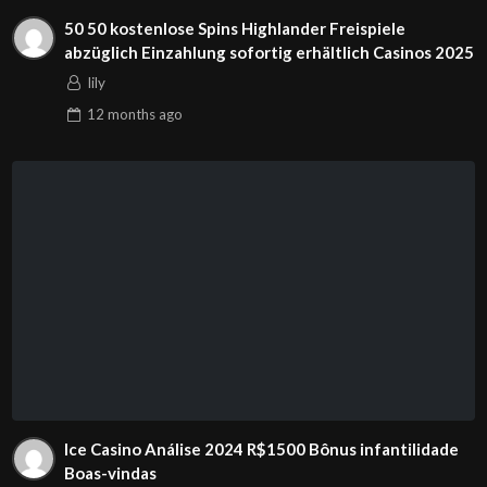
50 50 kostenlose Spins Highlander Freispiele
abzüglich Einzahlung sofortig erhältlich Casinos 2025
lily
12 months
ago
Ice Casino Análise 2024 R$1500 Bônus infantilidade
Boas-vindas