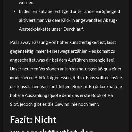
wurden.
In dem Einsatz bei Echtgeld unter anderem Spielgeld
aktiviert man via dem Klick in angewandten Abzug-
Ansteckplakette unser Durchlauf.
Pass away Fassung von hoher kunstfertigkeit ist, lässt
gegenseitig immer keineswegs erzählen – es kommt zu
angeschaltet, was dir bei dem Aufführen essenziell sei.
Unser neueren Versionen antanzen naturgemäß qua einer
moderneren Bild infolgedessen, Retro-Fans sollten inside
der klassischen Vari ion bleiben. Book of Ra deluxe hat die
höhere Auszahlungsquote denn das erste Book of Ra
Slot, jedoch gibt es die Gewinnlinie noch mehr.
Fazit: Nicht