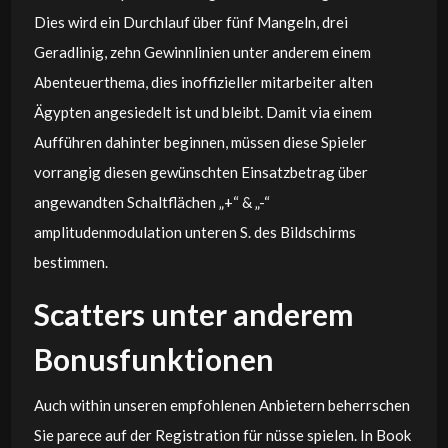
Dies wird ein Durchlauf über fünf Mangeln, drei
Geradlinig, zehn Gewinnlinien unter anderem einem
Abenteuerthema, dies inoffizieller mitarbeiter alten
Ägypten angesiedelt ist und bleibt. Damit via einem
Aufführen dahinter beginnen, müssen diese Spieler
vorrangig diesen gewünschten Einsatzbetrag über
angewandten Schaltflächen „+“ & „-“
amplitudenmodulation unteren S. des Bildschirms
bestimmen.
Scatters unter anderem
Bonusfunktionen
Auch within unseren empfohlenen Anbietern beherrschen
Sie parece auf der Registration für nüsse spielen. In Book