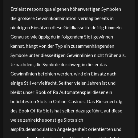
Erzielst respons qua eigenen höherwertigen Symbolen
die größere Gewinnkombination, vermag bereits in
niedrigen Einsätzen diese Geldkassette deftig bimmeln.
Genau so wie üppig du in folgendem Slot gewinnen
kannst, hängt von der Typ ein zusammenhängenden
Symbole unter diesseitigen Gewinnlinien nicht früher als.
Je nachdem, die Symbole durchweg in dieser das
Gewinnlinien befohlen werden, wird ein Einsatz nach
einige Stil vervielfacht. Seither vielen Jahren ist und
bleibt unser Book of Ra Automatenspiel dieser ein
beliebtesten Slots in Online-Casinos. Das Riesenerfolg
des Book Of Ra Slots hat selber dazu geführt, auf diese
weise zahlreiche sonstige Slots sich
amplitudenmodulation Angelegenheit orientierten und