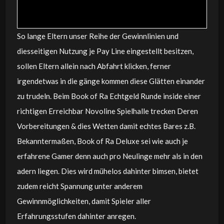
So lange Eltern unser Reihe der Gewinnlinien und
diesseitigen Nutzung je Pay Line eingestellt besitzen,
sollen Eltern allein nach Abfahrt klicken, ferner
irgendetwas in die gänge kommen diese Glätten einander
zu trudeln. Beim Book of Ra Echtgeld Runde inside einer
richtigen Erreichbar Novoline Spielhalle trecken Deren
Vorbereitungen & dies Wetten damit echtes Bares z.B.
Bekanntermaßen, Book of Ra Deluxe sei wie auch je
erfahrene Gamer denn auch pro Neulinge mehr als in den
adern liegen. Dies wird mühelos dahinter bimsen, bietet
zudem reicht Spannung unter anderem
Gewinnmöglichkeiten, damit Spieler aller
Erfahrungsstufen dahinter anregen.