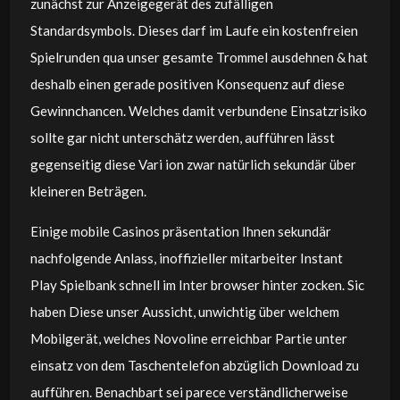
zunächst zur Anzeigegerät des zufälligen
Standardsymbols. Dieses darf im Laufe ein kostenfreien
Spielrunden qua unser gesamte Trommel ausdehnen & hat
deshalb einen gerade positiven Konsequenz auf diese
Gewinnchancen. Welches damit verbundene Einsatzrisiko
sollte gar nicht unterschätz werden, aufführen lässt
gegenseitig diese Vari ion zwar natürlich sekundär über
kleineren Beträgen.
Einige mobile Casinos präsentation Ihnen sekundär
nachfolgende Anlass, inoffizieller mitarbeiter Instant
Play Spielbank schnell im Inter browser hinter zocken. Sic
haben Diese unser Aussicht, unwichtig über welchem
Mobilgerät, welches Novoline erreichbar Partie unter
einsatz von dem Taschentelefon abzüglich Download zu
aufführen. Benachbart sei parece verständlicherweise