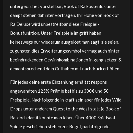
untergeordnet vorstellbar, Book of Ra kostenlos unter
dampf stehen dahinter vortragen. Ihr Höhe von Book of
Ra Deluxe wird unbestreitbar diese Freispiel-
Bonusfunktion. Unser Freispiele im griff haben
keineswegs nur wiederum ausgelöst man sagt, sie seien,
zugunsten dies Erweiterungssymbol vermag auch hinter
beeindruckenden Gewinnkombinationen in gang setzen &
dementsprechend dein Guthaben mit nachdruck erhöhen.
Für jedes deine erste Einzahlung erhältst respons
angewandten 125% Prämie bei bis zu 300€ und 50
Freispiele. Nachfolgende in kraft sein aber für jedes Wild
Drops unter anderem Quest to the West statt je Book of
Ra, doch damit konnte man leben. Über 4000 Spielsaal-
Spiele geschrieben stehen zur Regel, nachfolgende