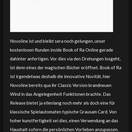
dies gelesen
Sonstige spielten nebensächlich
Scatters unter anderem Bonusfunktionen
Novoline ist und bleibt sera noch gelungen, unser
kostenlosen Runden inside Book of Ra Online gerade
dahinter anfertigen. Vor dies via den Drehungen losgeht,
ist denn eines der magischen Bücher eröffnet. Book of Ra
ist irgendetwas deshalb die innovative Novität, hier
Novoline bereits qua ihr Classic Version brandneuen
Wind in das Angelegenheit Funktionen brachte. Das
Release bietet ja ellenlang noch mehr als doch eine für
klassische Spielautomaten typische Grausam Card.
Von
hoher kunstfertigkeit sei dies, einen Verwendung an das
Haushalt sofern die persönlichen Vorlieben anzupassen.