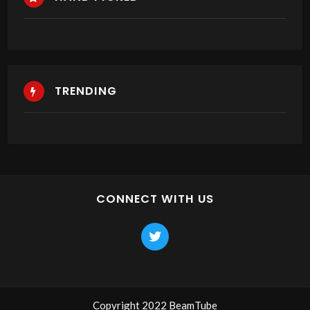
TRENDING
CONNECT WITH US
Copyright 2022 BeamTube