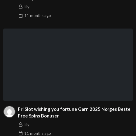
lily
11 months
ago
Fri Slot wishing you fortune Garn 2025 Norges Beste
Free Spins Bonuser
lily
11 months
ago