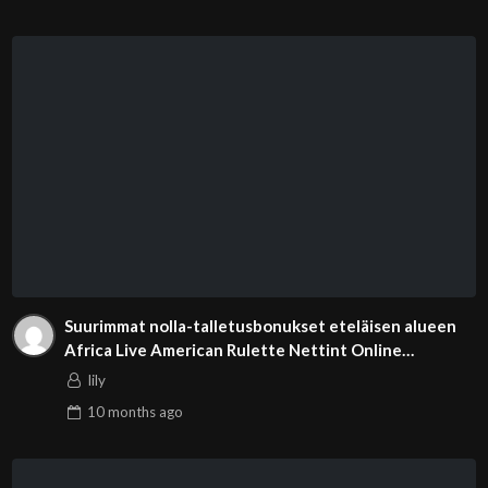
Suurimmat nolla-talletusbonukset eteläisen alueen
Africa Live American Rulette Nettint Online
Starburst peliautomaatti Casinos 2025: ilmainen
lily
kiertää kauneusarvoa
10 months
ago