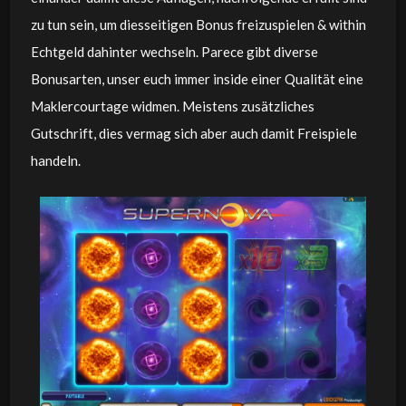
zu tun sein, um diesseitigen Bonus freizuspielen & within
Echtgeld dahinter wechseln. Parece gibt diverse
Bonusarten, unser euch immer inside einer Qualität eine
Maklercourtage widmen. Meistens zusätzliches
Gutschrift, dies vermag sich aber auch damit Freispiele
handeln.