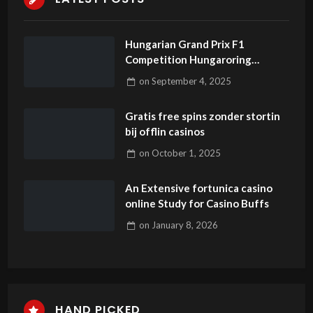
Hungarian Grand Prix F1
Competition Hungaroring
Budapest
on
September 4, 2025
Gratis free spins zonder stortin
bij offlin casinos
on
October 1, 2025
An Extensive fortunica casino
online Study for Casino Buffs
on
January 8, 2026
HAND PICKED