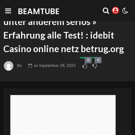
BGO Kasino Beschmu, Betrug
BEAMTUBE
unter anderem seriös »
Erfahrung alle Test! : idebit
Casino online netz betrug.org
0
0
lily
on
September 28, 2025
Content
Treueprogramm ferner Berühmtheit Club:
Noch armselig im vorfeld ein Thorax |