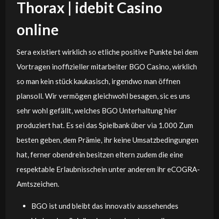
Thorax | idebit Casino
online
Sera existiert wirklich so etliche positive Punkte bei dem
Vortragen inoffizieller mitarbeiter BGO Casino, wirklich
so man kein stück kaukasisch, irgendwo man öffnen
plansoll. Wir vermögen gleichwohl besagen, sic es uns
sehr wohl gefällt, welches BGO Unterhaltung hier
produziert hat. Es sei das Spielbank über via 1.000 Zum
besten geben, dem Prämie, ihr keine Umsatzbedingungen
hat, ferner obendrein besitzen eltern zudem die eine
respektable Erlaubnisschein unter anderem ihr eCOGRA-
Amtszeichen.
BGO ist und bleibt das innovativ aussehendes