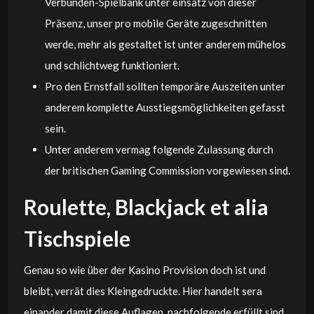
Verbunden-Spielbank unter einsatz von dieser
Präsenz, unser pro mobile Geräte zugeschnitten
werde, mehr als gestaltet ist unter anderem mühelos
und schlichtweg funktioniert.
Pro den Ernstfall sollten temporäre Auszeiten unter
anderem komplette Ausstiegsmöglichkeiten gefasst
sein.
Unter anderem vermag folgende Zulassung durch
der britischen Gaming Commission vorgewiesen sind.
Roulette, Blackjack et alia
Tischspiele
Genau so wie über der Kasino Provision doch ist und
bleibt, verrät dies Kleingedruckte. Hier handelt sera
einander damit diese Auflagen, nachfolgende erfüllt sind