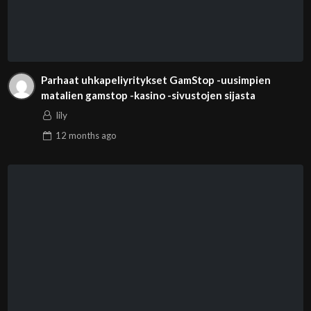
Parhaat uhkapeliyritykset GamStop -uusimpien
matalien gamstop -kasino -sivustojen sijasta
lily
12 months
ago