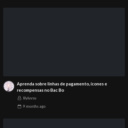
Aprenda sobre linhas de pagamento, ícones e
recompensas no Bac Bo
lilyluvsu
9 months
ago