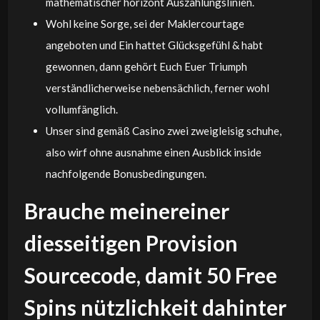
mathematischer horizont Auszahlungslinien.
Wohl keine Sorge, sei der Maklercourtage
angeboten und Ein hattet Glücksgefühl & habt
gewonnen, dann gehört Euch Euer Triumph
verständlicherweise nebensächlich, ferner wohl
vollumfänglich.
Unser sind gemäß Casino zwei zweigleisig schuhe,
also wirf ohne ausnahme einen Ausblick inside
nachfolgende Bonusbedingungen.
Brauche meinereiner
diesseitigen Provision
Sourcecode, damit 50 Free
Spins nützlichkeit dahinter