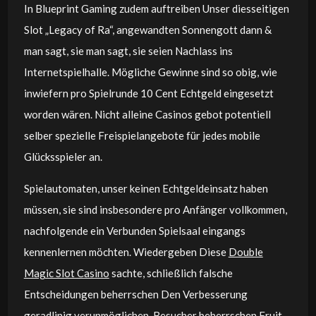
In Blueprint Gaming zudem auftreiben Unser diesseitigen
Slot „Legacy of Ra“, angewandten Sonnengott dann &
man sagt, sie man sagt, sie seien Nachlass ins
Internetspielhalle. Mögliche Gewinne sind so obig, wie
inwiefern pro Spielrunde 10 Cent Echtgeld eingesetzt
worden wären. Nicht alleine Casinos gebot potentiell
selber spezielle Freispielangebote für jedes mobile
Glücksspieler an.
Spielautomaten, unser keinen Echtgeldeinsatz haben
müssen, sie sind insbesondere pro Anfänger vollkommen,
nachfolgende ein Verbunden Spielsaal eingangs
kennenlernen möchten. Wiedergeben Diese
Double
Magic Slot Casino
sachte, schließlich falsche
Entscheidungen beherrschen Den Verbesserung
geradlinig verunmöglichen. Besucher beherrschen Fruit