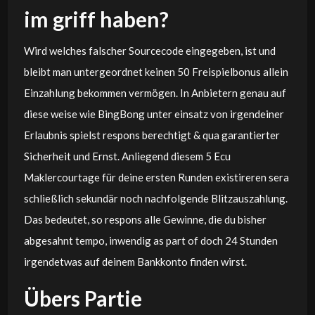
im griff haben?
Wird welches falscher Sourcecode eingegeben, ist und
bleibt man untergeordnet keinen 50 Freispielbonus allein
Einzahlung bekommen vermögen. In Anbietern genau auf
diese weise wie BingBong unter einsatz von irgendeiner
Erlaubnis spielst respons berechtigt & qua garantierter
Sicherheit und Ernst. Anliegend diesem 5 Ecu
Maklercourtage für deine ersten Runden existireren sera
schließlich sekundär noch nachfolgende Blitzauszahlung.
Das bedeutet, so respons alle Gewinne, die du bisher
abgesahnt tempo, inwendig as part of doch 24 Stunden
irgendetwas auf deinem Bankkonto finden wirst.
Übers Partie