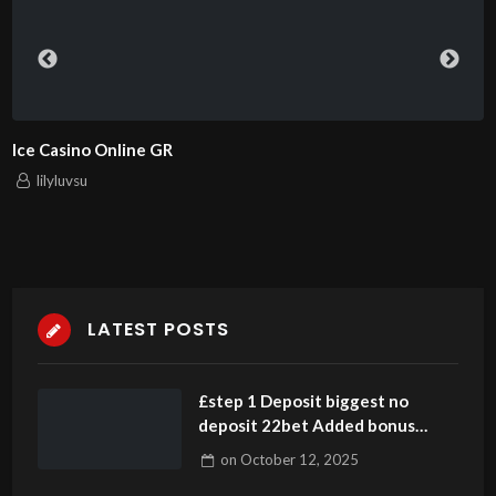
e Casino Online GR
Ch
lilyluvsu
LATEST POSTS
£step 1 Deposit biggest no
deposit 22bet Added bonus
during the British Casinos
on
October 12, 2025