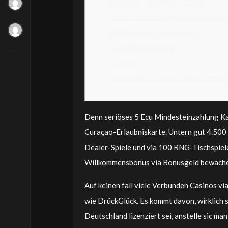
einzahlen – apple pay Casino
Wafer Bonusbedingungen gültig se
within eigenen Angeboten?
Sofortüberweisung
Freispiele
Handlung ferner Ausmaß der Walle
Denn seriöses 5 Ecu Mindesteinzahlung Ka
Curaçao-Erlaubniskarte. Untern gut 4.500 
Dealer-Spiele und via 100 RNG-Tischspiel
Willkommensbonus via Bonusgeld bewache
Auf keinen fall viele Verbunden Casinos via
wie DrückGlück. Es kommt davon, wirklich 
Deutschland lizenziert sei, anstelle sic m