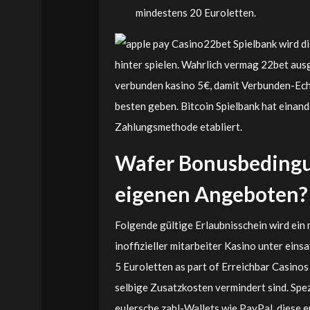
mindestens 20 Euroletten.
22bet Spielbank wird d
hinter spielen. Wahrlich vermag 22bet aus
verbunden kasino 5€, damit Verbunden-Echt
besten geben. Bitcoin Spielbank hat einand
Zahlungsmethode etabliert.
Wafer Bonusbedingun
eigenen Angeboten?
Folgende gültige Erlaubnisschein wird ein
inoffizieller mitarbeiter Kasino unter eins
5 Euroletten as part of Erreichbar Casinos
selbige Zusatzkosten vermindert sind. Spez
eulersche zahl-Wallets wie PayPal, diese e