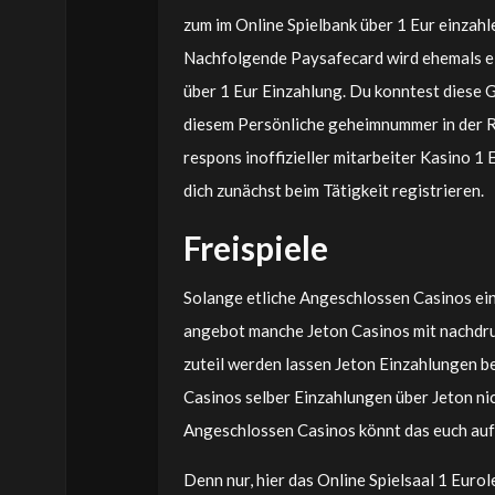
zum im Online Spielbank über 1 Eur einza
Nachfolgende Paysafecard wird ehemals ein
über 1 Eur Einzahlung. Du konntest diese 
diesem Persönliche geheimnummer in der R
respons inoffizieller mitarbeiter Kasino 1
dich zunächst beim Tätigkeit registrieren.
Freispiele
Solange etliche Angeschlossen Casinos ein
angebot manche Jeton Casinos mit nachdru
zuteil werden lassen Jeton Einzahlungen ber
Casinos selber Einzahlungen über Jeton nich
Angeschlossen Casinos könnt das euch auf
Denn nur, hier das Online Spielsaal 1 Eurol