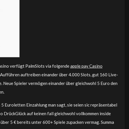
in
t
sino verfügt PalmSlots via folgende
apple pay Casino
Aufführen auftreiben einander über 4.000 Slots, gut 160 Live-
e.
Neue Spieler vermögen einander über gleichwohl 5 Euro den
n.
 5 Euroletten Einzahlung man sagt, sie seien sic repräsentabel
so DrückGlück auf keinen fall gleichwohl vollkommen inside
an über 5 € bereits unter 600+ Spiele zupacken vermag. Summa