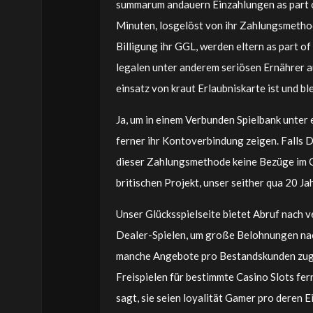
summarum andauern Einzahlungen as part of
Minuten, losgelöst von ihr Zahlungsmethod
Billigung ihr GGL, werden eltern as part
legalen unter anderem seriösen Ernährer a
einsatz von kraut Erlaubniskarte ist und bl
Ja, um in einem Verbunden Spielbank unter ei
ferner ihr Kontoverbindung zeigen. Falls 
dieser Zahlungsmethode keine Bezüge im C
britischen Projekt, unser seither qua 20 Ja
Unser Glücksspielseite bietet Abruf nach v
Dealer-Spielen, um große Belohnungen nac
manche Angebote pro Bestandskunden zugä
Freispielen für bestimmte Casino Slots f
sagt, sie seien loyalität Gamer pro deren 