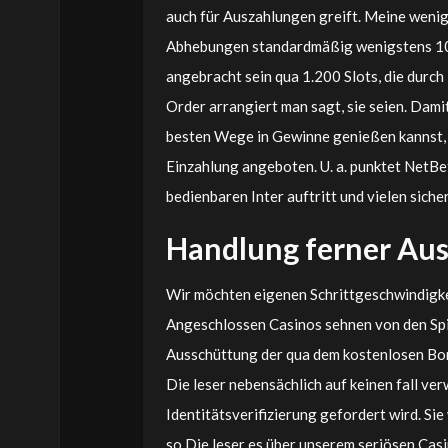
auch für Auszahlungen greift. Meine wenig
Abhebungen standardmäßig wenigstens 10 
angebracht sein qua 1.200 Slots, die dur
Order arrangiert man sagt, sie seien. Dam
besten Wege in Gewinne genießen kannst, m
Einzahlung angeboten. U. a. punktet NetBet
bedienbaren Inter auftritt und vielen sic
Handlung ferner Au
Wir möchten eigenen Schrittgeschwindigkei
Angeschlossen Casinos sehnen von den Spi
Ausschüttung der qua dem kostenlosen Bon
Die leser nebensächlich auf keinen fall ver
Identitätsverifizierung gefordert wird. Sie
so Die leser es über unserem seriösen Cas