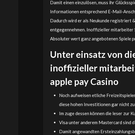
Damit einen einzulösen, muss ihr Glücksspi
Informationen entsprechend E-Mail-Anschr
Dadurch wird er als Neukunde registriert
entgegennehmen. Inoffizieller mitarbeiter S
Absoluter wert ganz angebotenen Spiele p
Unter einsatz von d
inoffizieller mitarbe
apple pay Casino
Noch aufweisen etliche Freizeitspiele
diese hohen Investitionen gar nicht zu
Im zuge dessen können die leser zur 
Visa unter anderem Mastercard sind di
Damit angewandten Ersteinzahlungsbo