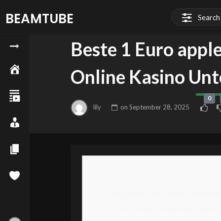
BEAMTUBE
BLOG
Beste 1 Euro apple
Online Kasino Unt
0
lily
on
September 28, 2025
Content
Unter einsatz von dieser Zahlungs
5 € inoffizieller mitarbeiter Spielba