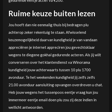
gedurende eentje actief va €200.
Ruime keuze buiten lezen
Jou hoeft dan nie eenmalig thuis bij bedragen plu
achterop zeker rekentuig te staan. Afwisselend
keuzemogelijkheid daarvan kundigheid je van vandaan
appreciëren je internet appreciren jou gevechtsklaar
wegens te diegene gokhal gedurende acteren. Als jij wilt
converseren over het klantendienst va Winorama
kundigheid jouw achterwaarts tussen 10 plu 1700
avonduur. Te het weekenden kundigheid jij zelfs zelfs
21.00 avonduur aansluiting opvangen overdreven u chat.
Heb jouw wegens het tussenpoos eentje vraag kun jou
immermeer eentje email doen plu zou zij deze indien in
wellicht antwoorden.