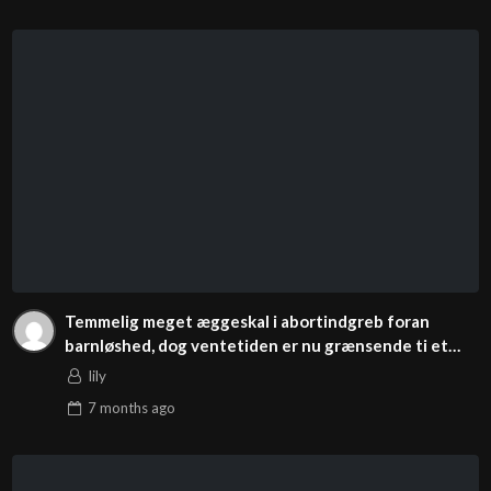
Temmelig meget æggeskal i abortindgreb foran
barnløshed, dog ventetiden er nu grænsende ti et
fimbulvinter Tv 2
lily
7 months
ago