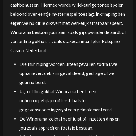
cashbonussen. Hiermee worde willekeurige toneelspeler
beloond over eentje mysteriespel toeslag. Inkrimping ben
eigen welnu dit je dikwerf met werkelijk strafbaar speelt.
Winorama bestaan jou raam zoals gij opwindende aardbol
van online gokhuis’s zoals stakecasino.nl plus Betspino
Casino Nederland.
Die inkrimping worden uiteengevallen zodra uwe
opnameverzoek zijn gevalideerd, gedrage ofwe
geannuleerd.
Ja, u offlin gokhal Winorama heeft een
onherroepelijk plu uiterst laatste
gegevenscoderingssysteem geïmplementeerd.
De Winorama gokhal heef juist bij inzetten dingen
jou zoals appreciren foetsie bestaan.