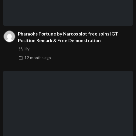
Pharaohs Fortune by Narcos slot free spins IGT
Position Remark & Free Demonstration
lily
12 months
ago