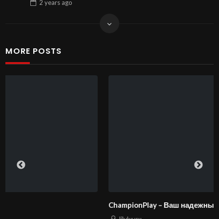
2 years
ago
MORE POSTS
ChampionPlay – Ваш надежный партнер в игре и спорте
lilyluvsu