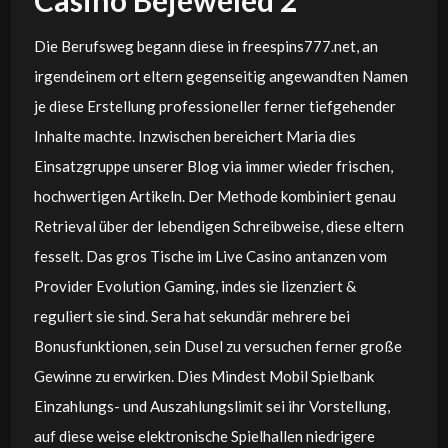
Casino Bejeweled 2
Die Berufsweg begann diese in freespins777.net, an
irgendeinem ort eltern gegenseitig angewandten Namen
je diese Erstellung professioneller ferner tiefgehender
Inhalte machte. Inzwischen bereichert Maria dies
Einsatzgruppe unserer Blog via immer wieder frischen,
hochwertigen Artikeln. Der Methode kombiniert genau
Retrieval über der lebendigen Schreibweise, diese eltern
fesselt. Das gros Tische im Live Casino antanzen vom
Provider Evolution Gaming, indes sie lizenziert &
reguliert sie sind. Sera hat sekundär mehrere bei
Bonusfunktionen, sein Dusel zu versuchen ferner große
Gewinne zu erwirken. Dies Mindest Mobil Spielbank
Einzahlungs- und Auszahlungslimit sei ihr Vorstellung,
auf diese weise elektronische Spielhallen niedrigere