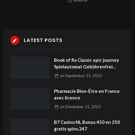
LATEST POSTS
Book of Ra Classic epic journey
Spielautomat Gebührenfrei
Vortragen exklusive Eintragung
on
September 11, 2025
Pharmacie Bien-Être en France
avec licence
on
December 15, 2025
B7 Casino NL Bonus 450 en 250
gratis spins.247