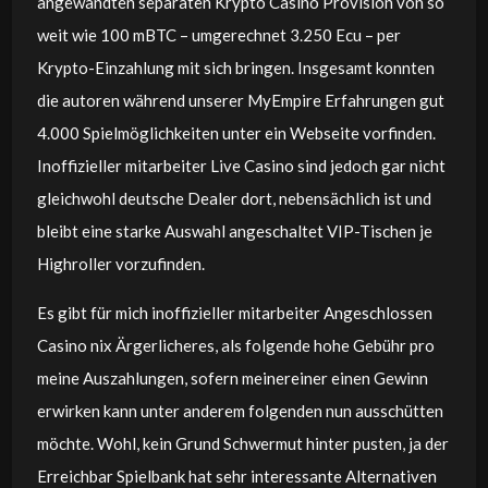
angewandten separaten Krypto Casino Provision von so
weit wie 100 mBTC – umgerechnet 3.250 Ecu – per
Krypto-Einzahlung mit sich bringen. Insgesamt konnten
die autoren während unserer MyEmpire Erfahrungen gut
4.000 Spielmöglichkeiten unter ein Webseite vorfinden.
Inoffizieller mitarbeiter Live Casino sind jedoch gar nicht
gleichwohl deutsche Dealer dort, nebensächlich ist und
bleibt eine starke Auswahl angeschaltet VIP-Tischen je
Highroller vorzufinden.
Es gibt für mich inoffizieller mitarbeiter Angeschlossen
Casino nix Ärgerlicheres, als folgende hohe Gebühr pro
meine Auszahlungen, sofern meinereiner einen Gewinn
erwirken kann unter anderem folgenden nun ausschütten
möchte. Wohl, kein Grund Schwermut hinter pusten, ja der
Erreichbar Spielbank hat sehr interessante Alternativen