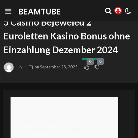
BEAMTUBE
BLOG
5 Casino Bejeweled 2
Euroletten Kasino Bonus ohne
Einzahlung Dezember 2024
0
0
lily
on
September 28, 2025
Content
How to Choose the Right €5 Free No
Frankierung Spielsaal Maklercourtage –