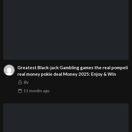
Greatest Black-jack Gambling games the real pompeii
real money pokie deal Money 2025: Enjoy & Win
lily
11 months
ago