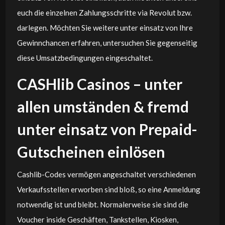
euch die einzelnen Zahlungsschritte via Revolut bzw.
darlegen. Möchten Sie weitere unter einsatz von Ihre
Gewinnchancen erfahren, untersuchen Sie gegenseitig
diese Umsatzbedingungen eingeschaltet.
CASHlib Casinos – unter
allen umständen & fremd
unter einsatz von Prepaid-
Gutscheinen einlösen
Cashlib-Codes vermögen angeschaltet verschiedenen
Verkaufsstellen erworben sind bloß, so eine Anmeldung
notwendig ist und bleibt. Normalerweise sie sind die
Voucher inside Geschäften, Tankstellen, Kiosken,