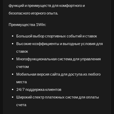
функций и преимуществ для комфортного и
безопасного игорного опыта.
Преимущества 1Win:
Большой выбор спортивных событий и ставок
Высокие коэффициенты и выгодные условия для
ставок
Многофункциональная система для управления
счетом
Мобильная версия сайта для доступа из любого
места
24/7 поддержка клиентов
Широкий спектр платежных систем для оплаты
счета