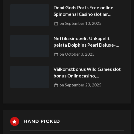
Demi Gods Ports Free online
Spinomenal Casino slot mr
cashman slot games
on
September 13, 2025
Nettikasinopelit Uhkapelit
pelata Dolphins Pearl Deluxe-
kolikkopeliä Uhkapelilaitos
on
October 3, 2025
verkossa
Välkomstbonus Wild Games slot
bonus Onlinecasino,
freespinserbjudande
on
September 23, 2025
HAND PICKED