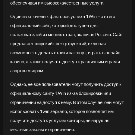
обеспечивая им высококачественные услуги.
Один из ключевых факторов успеха 1Win – это его
официальный сайт, который доступен для
пользователей из многих стран, включая Россию. Сайт
предлагает широкий спектр функций, включая
возможность делать ставки на спорт, играть в онлайн-
казино, а также получать доступ к различным играм и
азартным играм.
Однако, не все пользователи могут получить доступ к
официальному сайту 1Win из-за блокировки или
ограничений на доступ к нему. В этом случае, они могут
использовать 1win зеркало, которое позволяет им
получить доступ к услугам конторы, не нарушая
местные законы и ограничения.