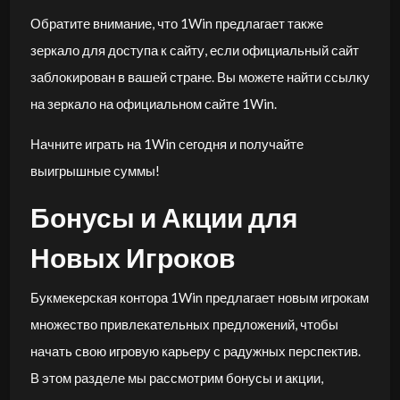
Обратите внимание, что 1Win предлагает также
зеркало для доступа к сайту, если официальный сайт
заблокирован в вашей стране. Вы можете найти ссылку
на зеркало на официальном сайте 1Win.
Начните играть на 1Win сегодня и получайте
выигрышные суммы!
Бонусы и Акции для
Новых Игроков
Букмекерская контора 1Win предлагает новым игрокам
множество привлекательных предложений, чтобы
начать свою игровую карьеру с радужных перспектив.
В этом разделе мы рассмотрим бонусы и акции,