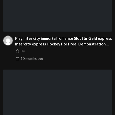
Play Inter city immortal romance Slot für Geld express
Intercity express Hockey For Free: Demonstration
and Slot Review
lily
10 months
ago