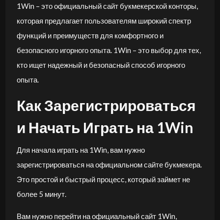
1Win – это официальный сайт букмекерской конторы,
которая предлагает пользователям широкий спектр
функций и преимуществ для комфортного и
безопасного игорного опыта. 1Win – это выбор для тех,
кто ищет надежный и безопасный способ игорного
опыта.
Как Зарегистрироваться
и Начать Играть на 1Win
Для начала играть на 1Win, вам нужно
зарегистрироваться на официальном сайте букмекера.
Это простой и быстрый процесс, который займет не
более 5 минут.
Вам нужно перейти на официальный сайт 1Win,