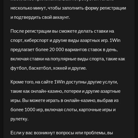
несколько минут, чтобы заполнить форму регистрации
и подтвердить свой аккаунт.
После регистрации вы сможете делать ставки на
спорт, киберспорт и другие виды азартных игр. 1Win
предлагает более 20 000 вариантов ставок в день,
включая ставки на популярные виды спорта, такие как
футбол, баскетбол, хоккей и другие.
Кроме того, на сайте 1Win доступны другие услуги,
такие как онлайн-казино, лотереи и другие азартные
игры. Вы можете играть в онлайн-казино, выбрав из
более 1000 игр, включая слоты, карточные игры и
рулетку.
Если у вас возникнут вопросы или проблемы, вы