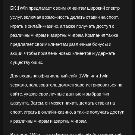
БК 1Win предлагает своим клиентам широкий спектр
услуг, включая возможность делать ставки на спорт,
играть в онлайн-казино, а также получать доступ к
различным играм и азартным играм. Компания также
предлагает своим клиентам различные бонусы и
акции, чтобы привлечь новых клиентов и удержать
существующих.
Для входа на официальный сайт 1Win или 1win
зеркало, пользователь должен зарегистрироваться на
сайте, указав свои личные данные и выбрав тип
аккаунта. Затем, он может начать делать ставки на
спорт, играть в онлайн-казино, а также получать доступ
к различным играм и азартным играм.
В целом, 1Win – это официальный сайт букмекерской