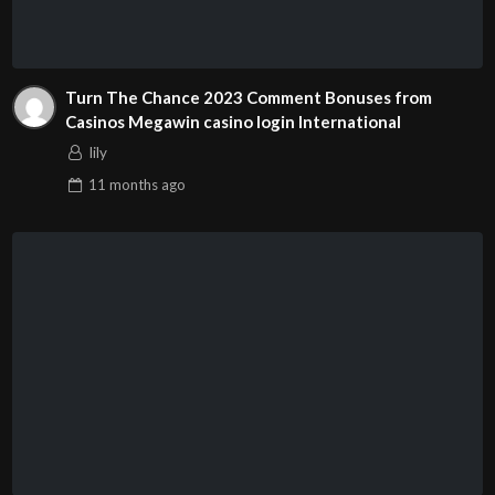
Turn The Chance 2023 Comment Bonuses from
Casinos Megawin casino login International
lily
11 months
ago