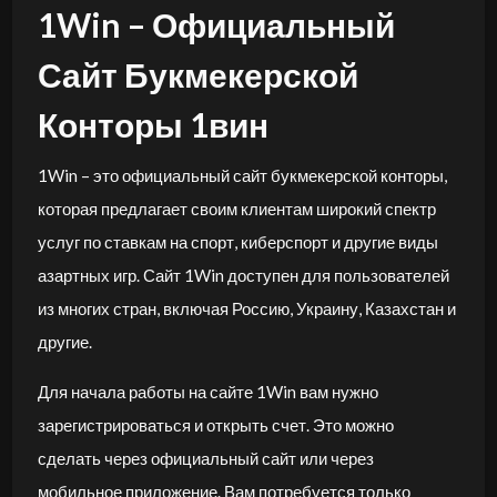
1Win – Официальный
Сайт Букмекерской
Конторы 1вин
1Win – это официальный сайт букмекерской конторы,
которая предлагает своим клиентам широкий спектр
услуг по ставкам на спорт, киберспорт и другие виды
азартных игр. Сайт 1Win доступен для пользователей
из многих стран, включая Россию, Украину, Казахстан и
другие.
Для начала работы на сайте 1Win вам нужно
зарегистрироваться и открыть счет. Это можно
сделать через официальный сайт или через
мобильное приложение. Вам потребуется только