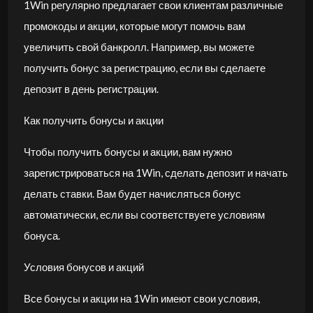
1Win регулярно предлагает свои клиентам различные
промокоды и акции, которые могут помочь вам
увеличить свой банкролл. Например, вы можете
получить бонус за регистрацию, если вы сделаете
депозит в день регистрации.
Как получить бонусы и акции
Чтобы получить бонусы и акции, вам нужно
зарегистрироваться на 1Win, сделать депозит и начать
делать ставки. Вам будет начисляться бонус
автоматически, если вы соответствуете условиям
бонуса.
Условия бонусов и акций
Все бонусы и акции на 1Win имеют свои условия,