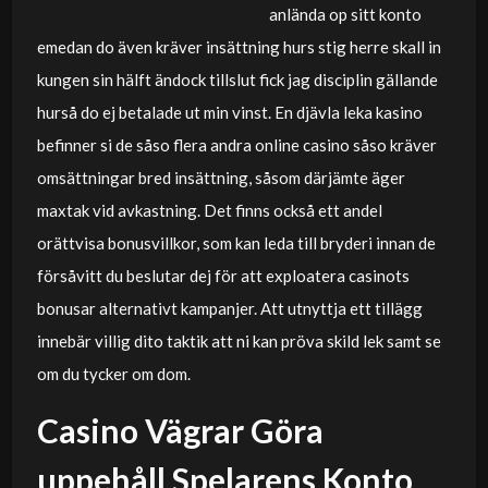
anlända op sitt konto
emedan do även kräver insättning hurs stig herre skall in
kungen sin hälft ändock tillslut fick jag disciplin gällande
hurså do ej betalade ut min vinst. En djävla leka kasino
befinner si de såso flera andra online casino såso kräver
omsättningar bred insättning, såsom därjämte äger
maxtak vid avkastning. Det finns också ett andel
orättvisa bonusvillkor, som kan leda till bryderi innan de
försåvitt du beslutar dej för att exploatera casinots
bonusar alternativt kampanjer. Att utnyttja ett tillägg
innebär villig dito taktik att ni kan pröva skild lek samt se
om du tycker om dom.
Casino Vägrar Göra
uppehåll Spelarens Konto