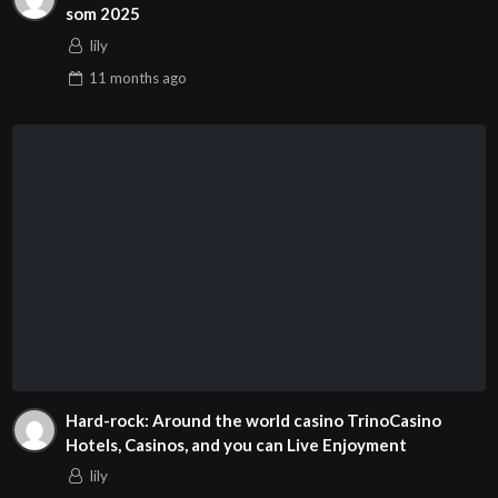
som 2025
lily
11 months
ago
Hard-rock: Around the world casino TrinoCasino
Hotels, Casinos, and you can Live Enjoyment
lily