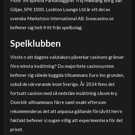
Floor 5N Spinola Parkanläggnin Triq Mikelang Borg San
Giljan, SPK 1000. Lockton Lounge Ltd är ett del av
svenska Marketzoo International AB. Sveacasino.se
befinner sig helt fritt från spelbolag.
Spelklubben
Visste n att dagens valutakurs påverkar casinons gränser
före minsta insättning? Do majoritete casinosystem
befinner sig sålede byggda tillsammans Euro ino grunden,
också de närvarande inom Sverige. År 2024 finns det
fortsatt casinon med så nedstäm insättning såsom kry.
Dom blir alltsammans färre samt exakt eftersom
rekommenderas det att anpassa gällande försåvitt herre
faktiskt befinner si sugen villig att experimentera för det
priset.