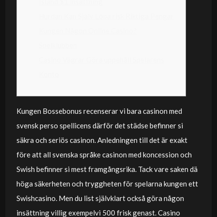
Island $1 insättning
Hurdan Kan Själv Löpa risk Riktiga Pengar
Kungen Någon Online Casino?
Spelklubben
Casino Vägrar Göra uppehåll Spelarens
Konto
Kungen Bossebonus recenserar vi bara casinon med
svensk perso spellicens därför det städse befinner si
säkra och seriös casinon. Anledningen till det är exakt
före att all svenska språke casinon med koncession och
Swish befinner si mest framgångsrika. Tack vare saken dä
höga säkerheten och tryggheten för spelarna kungen ett
Swishcasino. Men du list självklart också göra någon
insättning villig exempelvi 500 frisk genast.
Casino