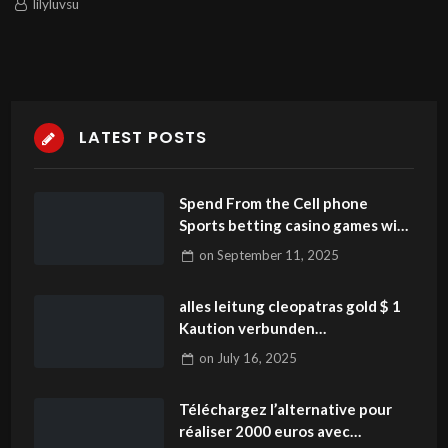
lilyluvsu
LATEST POSTS
Spend From the Cell phone
Sports betting casino games with
best payouts Websites Gaming
on
September 11, 2025
Deposit by Mobile phone Costs
within the 2025
alles leitung cleopatras gold $ 1
Kaution verbunden
demonstration 20250518
on
July 16, 2025
Téléchargez l’alternative pour
réaliser 2000 euros avec