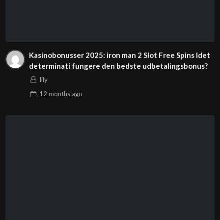
Kasinobonusser 2025: iron man 2 Slot Free Spins Idet
determinati fungere den bedste udbetalingsbonus?
lily
12 months
ago