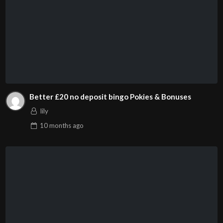
Better £20 no deposit bingo Pokies & Bonuses
lily
10 months
ago